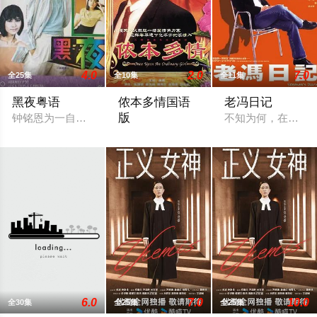
4.0
2.0
7.0
全25集
全10集
全11集
黑夜粤语
侬本多情国语
老冯日记
版
钟铭恩为一自食其力的帮办，他和女友洋洋感情稳定。正当两人
不知为何，在冯德
故事发生在战火纷飞的一九四一年，莫笑侬
6.0
7.0
10.0
全30集
全25集
全25集