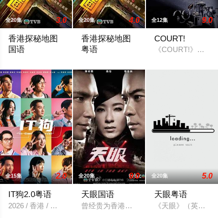
3.0
4.0
9.0
全20集
全20集
全12集
香港探秘地图
香港探秘地图
COURT!
国语
粤语
《COURT!》由
「傳說探秘，引爆恐懼。」玄學大師莊一臣（黎耀祥飾）創立探
「傳說探秘，引爆恐懼。」玄學大師莊一
2.0
9.0
5.0
全15集
全20集
全20集
IT狗2.0粤语
天眼国语
天眼粤语
2026 / 香港 / 凌文龙,杨乐文,陈汉娜,岑珈其,余逸思,陈湛文,陈瑞辉
曾经贵为香港重案组高级督察的司徒舜（
《天眼》（英语：Ey