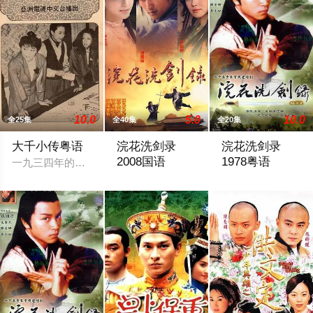
10.0
5.0
10.0
全25集
全40集
全20集
大千小传粤语
浣花洗剑录
浣花洗剑录
2008国语
1978粤语
一九三四年的香港，十里洋場，比起上海亦不遑多讓，本劇就是
时光飞逝，物换星移，关外神鹰霍飞腾之子
劫乱逢生，孤胆浪