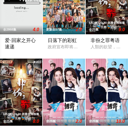
4.0
2.0
9.0
全2868集
更新至07集
全25集
爱·回家之开心
日落下的彩虹
非份之罪粤语
速递
政府宣布即将重建彩虹邨──这条超过60
人類的欲望，可驅
处境剧的御用监制罗镇岳开拍的处境剧，过往的处境剧都是以家
8.0
2.0
10.0
全25集
全25集
全25集