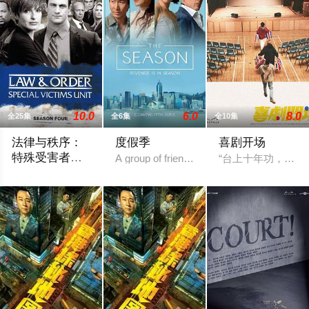
10.0
6.0
8.0
全25集
全6集
全10集
法律与秩序：
度假季
喜剧开场
特殊受害者第
A group of friends in Hong Kong's elite boat
“台上十年功，台下
四季
《法律与秩序：特殊受害》，于1999年开始播出，是首播于19