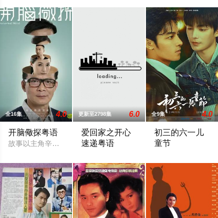
4.0
6.0
4.0
全16集
更新至2798集
全9集
开脑儆探粤语
爱回家之开心
初三的六一儿
速递粤语
童节
故事以主角辛纪元（黄日华饰）为主干，原是重案组督察，在经
處境劇的御用監製羅鎮岳已經準備開拍新
80年代的香港蛟