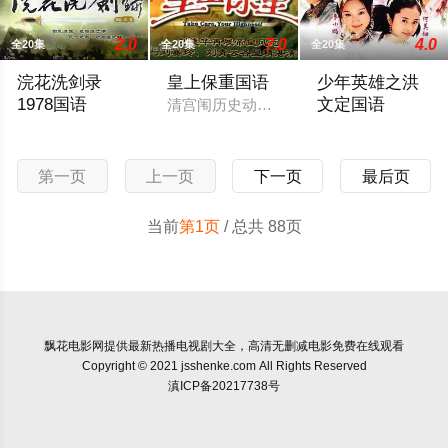
2.0
7.0
4.0
全20集
全20集
全20集
浣花洗剑录
皇上保重国语
少年英雄之洪
1978国语
文定国语
清宫闱历史动作爱情剧《皇上保重》，描
劫乱逢生，孤胆浪江湖，悬念迭起，功高盖武林。东瀛无名剑客
清．道光年间。漫
第一页
上一页
下一页
最后页
当前
第1页
/ 总共 88页
飘花电影网
提供最新热播电视剧大全，高清无删减电影免费在线观看
Copyright © 2021 jsshenke.com All Rights Reserved
滇ICP备20217738号