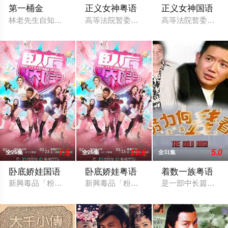
第一桶金
正义女神粤语
正义女神国语
林老先生自知身患绝症命不久矣，于是找到了自己的养女小芳（安
高等法院暂委法官言惠知（佘诗曼 饰）正
高等法院暂委法官言
7.0
10.0
5.0
全25集
全25集
全31集
卧底娇娃国语
卧底娇娃粤语
着数一族粤语
新興毒品「粉精靈」流竄市面，臥底潘奕風（馬貫東 飾）潛伏多
新興毒品「粉精靈」流竄市面，臥底潘奕風
是一部中长篇轻喜