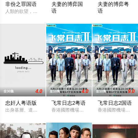
非份之罪国语
夫妻的博弈国
夫妻的博弈粤
语
语
人類的欲望，可驅使我們超越自我，然而，當欲望失控，過份貪
罹癌的女主角姜幸如親眼目睹老公和她唯
罹癌的女主角姜幸
4.0
4.0
9.0
全30集
全10集
全10集
忠奸人粤语版
飞常日志2粤语
飞常日志2国语
出身基層、道德意識薄弱的譚美貞（田蕊妮飾），為了袒護犯了
香港國際機場繁忙運轉，突遇全球系統故
香港國際機場繁忙