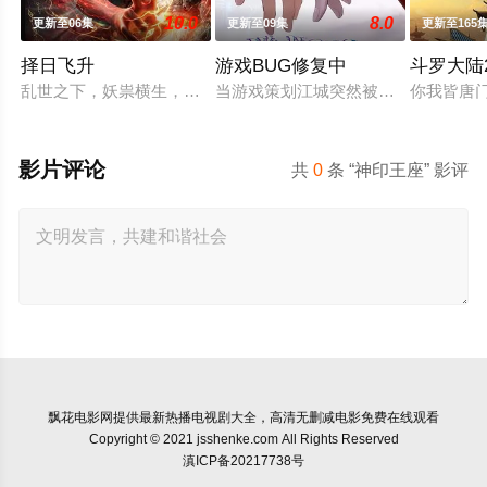
10.0
8.0
更新至06集
更新至09集
更新至165
择日飞升
游戏BUG修复中
斗罗大陆2
乱世之下，妖祟横生，奸佞当道。又值幽界入侵，人、幽两界势
当游戏策划江城突然被拉进自己精心
你我皆唐
影片评论
共
0
条 “神印王座” 影评
飘花电影网
提供最新热播电视剧大全，高清无删减电影免费在线观看
Copyright © 2021 jsshenke.com All Rights Reserved
滇ICP备20217738号