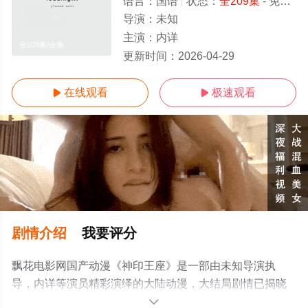
语言：
国语
状态：
全209集
- 免费在线播放
导演：
未知
主演：
内详
全209集/全集
更新时间：
2026-04-29
在线观看
极速观看


剧情介绍
我要评分
飘花电影网国产动漫《神印王座》是一部由未知导演执
导，内详等演员精彩演绎的大陆动漫，大结局剧情已揭晓
（全209集），手机免费观看高清未删减完整版动漫全集就
