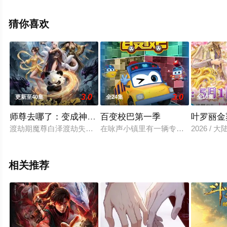
上飘花影院，更多相关信息可移步至豆瓣动漫、电视猫或
剧情网等平台了解。
猜你喜欢
3.0
3.0
更新至40集
全24集
全10集
师尊去哪了：变成神兽被五个徒儿rua秃
百变校巴第一季
叶罗丽金
渡劫期魔尊白泽渡劫失败，竟重生为青云宗一只毫无灵力的熊猫
在咏声小镇里有一辆专属于阳光森林
2026 / 
相关推荐