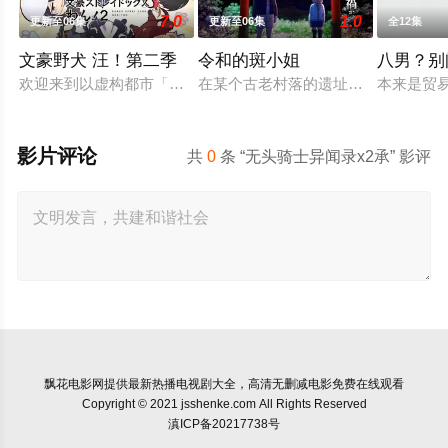
7.0
1.0
更新至06集
更新至06集
全12集
文豪野犬 汪！第二季
令和的斑小姐
八男？别
欢迎来到以虚构都市「横滨」为舞台，一众如同疯跑乱咬、四处
在某个古老村落的遗址深处，那一片禁
本来是贸
影片评论
共
0
条 “无头骑士异闻录x2承” 影评
飘花电影网
提供最新热播电视剧大全，高清无删减电影免费在线观看
Copyright © 2021 jsshenke.com All Rights Reserved
滇ICP备20217738号