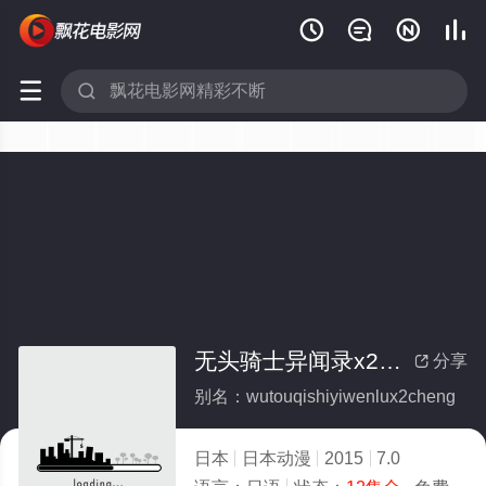






无头骑士异闻录x2承(全集)
分享

别名：wutouqishiyiwenlux2cheng
日本
日本动漫
2015
7.0