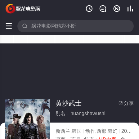






黄沙武士
分享

别名：huangshawushi
新西兰,韩国
动作,西部,奇幻
2010
5