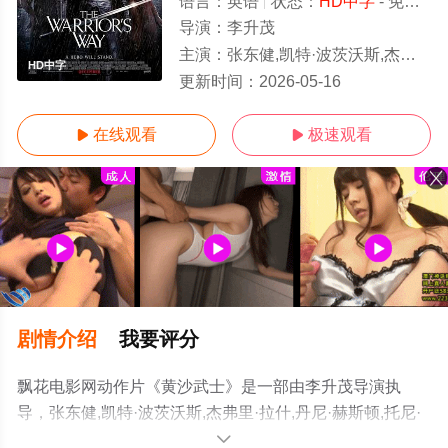
语言：
英语
状态：
HD中字
- 免费在线播放
导演：
李升茂
主演：
张东健,凯特·波茨沃斯,杰弗里·拉什,丹尼·赫斯顿,托尼·考克斯,狄龙
HD中字
更新时间：
2026-05-16
在线观看
极速观看


剧情介绍
我要评分
飘花电影网动作片《黄沙武士》是一部由李升茂导演执
导，张东健,凯特·波茨沃斯,杰弗里·拉什,丹尼·赫斯顿,托尼·
考克斯,狄龙等演员精彩演绎的新西兰,韩国电影，手机免费
