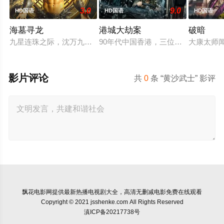
3.0
9.0
HD国语
HD国语
HD国语
海墓寻龙
港城大劫案
破暗
九星连珠之际，沈万九海墓随岛浮现，引发各方势力觊觎。江湖
90年代中国香港，三位深陷生存绝
大康太师
影片评论
共
0
条 “黄沙武士” 影评
飘花电影网
提供最新热播电视剧大全，高清无删减电影免费在线观看
Copyright © 2021 jsshenke.com All Rights Reserved
滇ICP备20217738号