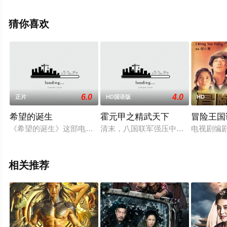
观看高清未删减完整版电影大全就上飘花影院，更多相关
信息可移步至豆瓣电影、电视猫或剧情网等平台了解。
猜你喜欢
6.0
4.0
正片
HD国语版
HD
希望的诞生
霍元甲之精武天下
冒险王国
《希望的诞生》这部电影的背景设置于杰克逊《指环王》三部曲之前：讲
清末，八国联军强压中国。紧挨京城
电视剧编
相关推荐