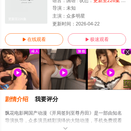
语言：
国语
状态：
更新至226集
- 免费在线播放
导演：
未知
主演：
众多明星
更新至226集
更新时间：
2026-04-22
在线观看
极速观看


剧情介绍
我要评分
飘花电影网国产动漫《开局签到至尊丹田》是一部由知名
导演执导，众多演员精彩演绎的大陆动漫，手机免费观看
高清未删减完整版动漫全集就上飘花影院，更多相关信息
