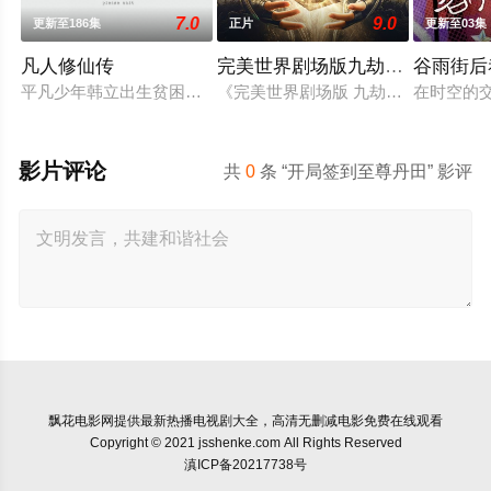
7.0
9.0
更新至186集
正片
更新至03集
凡人修仙传
​完美世界剧场版九劫焚天​
谷雨街后
平凡少年韩立出生贫困，为了让家人过上更好的生活，自愿前去
《完美世界剧场版 九劫焚天》是动画
在时空的
影片评论
共
0
条 “开局签到至尊丹田” 影评
飘花电影网
提供最新热播电视剧大全，高清无删减电影免费在线观看
Copyright © 2021 jsshenke.com All Rights Reserved
滇ICP备20217738号