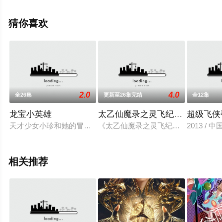
可移步至豆瓣动漫、电视猫或剧情网等平台了解。
猜你喜欢
2.0
4.0
全26集
更新至26集完结
全12集
龙宝小英雄
太乙仙魔录之灵飞纪 第二季
超级飞侠
天才少女小珍和她的冒险家爷爷发现了“恐龙小岛”，岛上种类丰
《太乙仙魔录之灵飞纪》是一部原味仙
2013 /
相关推荐