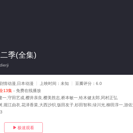
二季(全集)
ierji
剧情动漫,日本动漫
上映时间：
未知
豆瓣评分：
6.0
全13集
- 免费在线播放
建一,守田艺成,樱井亲良,樱美胜志,桥本敏一,铃木健太郎,冈村正弘
树,堀江由衣,花泽香菜,大西沙织,饭田友子,杉田智和,绿川光,柳田淳一,游佐
13
极速观看
