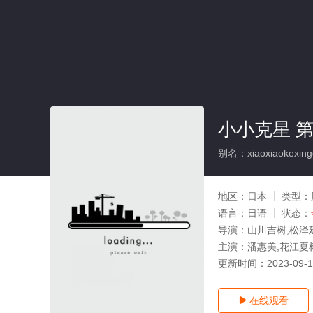
小小克星 第
别名：xiaoxiaokexingd
地区：
日本
类型：
语言：
日语
状态：
导演：
山川吉树,松泽
主演：
潘惠美,花江夏
更新时间：
2023-09-
在线观看
