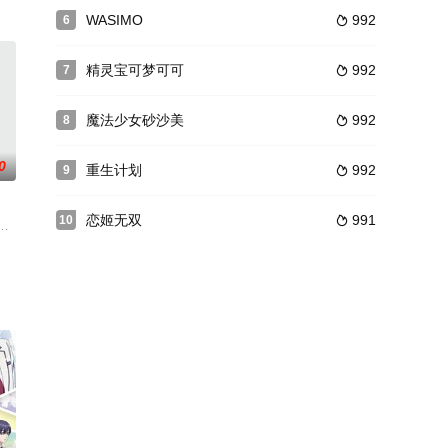
的学园，曾经，无数的偶像明星从这所学园之中冉冉升起。一年一度的少女竞技
WASIMO
992
6

画
画系列短片：IBM与《命运石之门》的合作企划官网开放，并制作了新作动画短
精灵宝可梦可可
992
7

魔法少女砂沙美
992
8

0
重生计划
992
9

恋姬无双
991
10

神事务
，第二季于 8 月
子U-17WORLD CUP》，在主视觉图中也可以看到龙马以外各国的U-17代