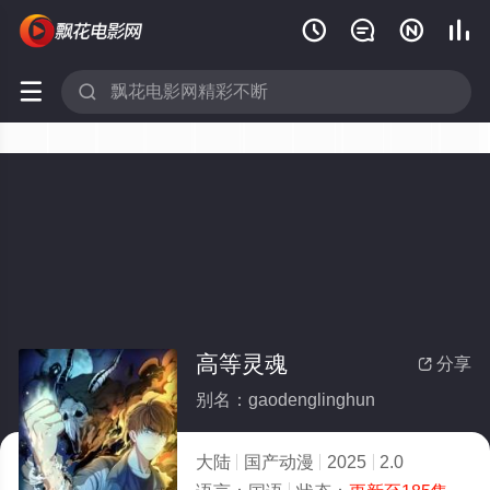






高等灵魂
分享

别名：gaodenglinghun
大陆
国产动漫
2025
2.0