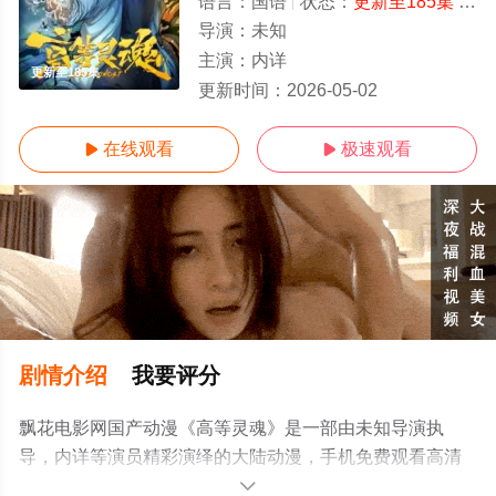
语言：
国语
状态：
更新至185集
- 免费在线播放
导演：
未知
主演：
内详
更新至185集
更新时间：
2026-05-02
在线观看
极速观看


剧情介绍
我要评分
飘花电影网国产动漫《高等灵魂》是一部由未知导演执
导，内详等演员精彩演绎的大陆动漫，手机免费观看高清
未删减完整版动漫全集就上飘花影院，更多相关信息可移
