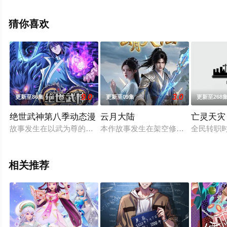
步至豆瓣动漫、电视猫或剧情网等平台了解。
猜你喜欢
9.0
3.0
更新至86集
更新至09集
更新至268
绝世武神第八季动态漫
云月大陆
亡灵天灾
故事发生在以武为尊的九霄大陆，讲述了现代学生林枫，因为一场
本作故事发生在架空修仙世界——云
全民转职
相关推荐