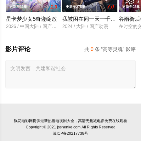
1.0
7.0
更新至11集
更新至275集
更新至02集
星卡梦少女5奇迹绽放
我被困在同一天一千年动态漫画
谷雨街后
2026 / 中国大陆 / 国产动漫
2024 / 大陆 / 国产动漫
在时空的
影片评论
共
0
条 “高等灵魂” 影评
飘花电影网
提供最新热播电视剧大全，高清无删减电影免费在线观看
Copyright © 2021 jsshenke.com All Rights Reserved
滇ICP备20217738号