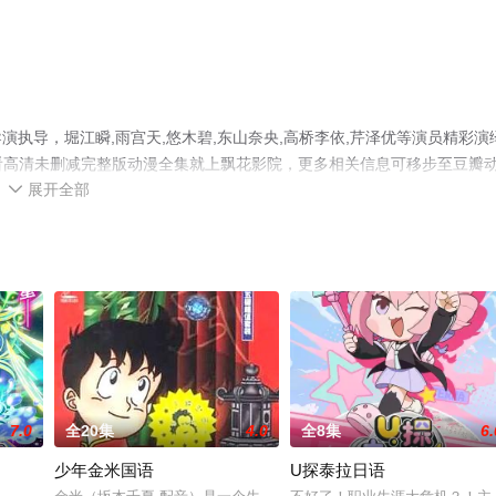
执导，堀江瞬,雨宫天,悠木碧,东山奈央,高桥李依,芹泽优等演员精彩演
观看高清未删减完整版动漫全集就上飘花影院，更多相关信息可移步至豆瓣
展开全部

7.0
全20集
4.0
全8集
6.
少年金米国语
U探泰拉日语