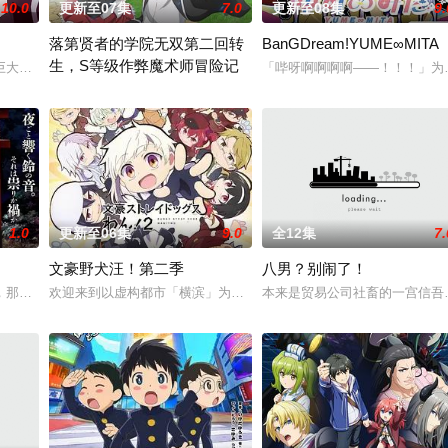
10.0
更新至07集
7.0
更新至08集
9.
落第贤者的学院无双第二回转
BanGDream!YUME∞MITA
生，S等级作弊魔术师冒险记
大结晶释放出的神秘粒子“梅比乌斯之尘”的影响，一部分孩子获得了名为“拉姆
「哔呀啊啊啊啊——！！！」为
贤者艾福达尔从现代转生至异世界后，将人生的一切都花费在研究魔导上。当他
由绝望中转生的最强贤者，到400年后的世界一展外挂威能！大贤者
1.0
更新至06集
9.0
全12集
7.
文豪野犬汪！第二季
八男？别闹了！
窜的迷途犬们，热热闹闹、鸡飞狗跳的日常世界！ 依旧针锋相对、冲突不断的
那一片禁止入内的区域里，存在着被口口相传为“窥之生厄、亵之招祟”的“不可
欢迎来到以虚构都市「横滨」为舞台，一众如同疯跑乱咬、四处乱窜
本来是贸易公司社畜的一宫信吾