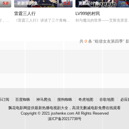
5.0
更新至05集
5.0
更新至07集
5.
雷霆三人行
LV999的村民
时，大陆板块的活动令海水渐渐淹没了日本的大部分国土，人们不得不在海上建
《雷霆三人行》讲述了三个青梅竹马的挚友拼命寻找失踪少女的故事。
剑与魔法的世界——艾斯克里亚
共
0
条 “租借女友第四季” 
S订阅
百度蜘蛛
神马爬虫
搜狗蜘蛛
奇虎地图
谷歌地图
必应
飘花电影网
提供最新热播电视剧大全，高清无删减电影免费在线观看
Copyright © 2021 jsshenke.com All Rights Reserved
滇ICP备20217738号