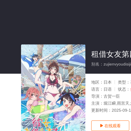
租借女友第
别名：zujienvyoudisiji
地区：
日本
类型：
语言：
日语
状态：
导演：
古贺一臣
主演：
堀江瞬,雨宫天
更新时间：
2025-09-
在线观看
