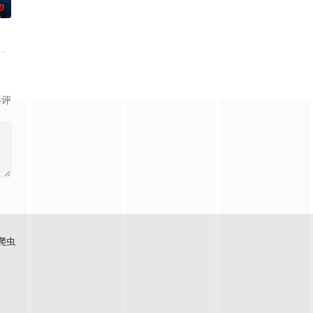
0
造起新的都市。随着时间的推移，海上都市
本剧集围绕着平凡的中学生平太郎和两个好友燕和广志展开，三人被称为“小
。在这个世界里，人们生来就背负着等级与既定使命。战士、格斗家、僧侣、
影评
爬虫