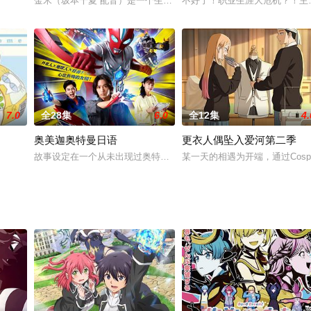
金米（坂本千夏 配音）是一个生活在偏僻乡村的少年，他天性活泼，
不好了！职业生涯大危机？！主
7.0
全28集
6.0
全12集
4.
奥美迦奥特曼日语
更衣人偶坠入爱河第二季
能够自由操控梦境的清醒梦能力，每当入睡就会成为无敌的特工！在梦境中为拯
故事设定在一个从未出现过奥特曼与怪兽的地球上。某天，一名外星人
某一天的相遇为开端，通过Cos