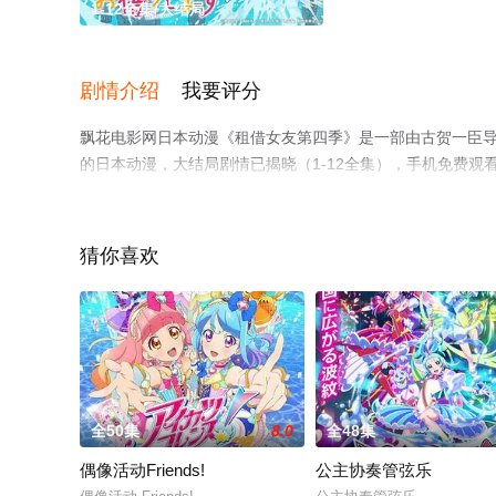
1-12全集/大结局
剧情介绍
我要评分
飘花电影网日本动漫《租借女友第四季》是一部由古贺一臣导演
的日本动漫，大结局剧情已揭晓（1-12全集），手机免费
漫、电视猫或剧情网等平台了解。
猜你喜欢
全50集
8.0
全48集
偶像活动Friends!
公主协奏管弦乐