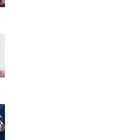
0
斯”的特殊能力。这些特殊能力者由于
了乐团出道而突然集结的团员们！虽然每个人都拥有耀眼夺目的个性与实力，
了解
艾福达尔从现代转生至异世界后，将人生的一切都花费在研究魔导上。当他了解
0
两方
触碰之物”。世代担任山神守护的三十
的迷途犬们，热热闹闹、鸡飞狗跳的日常世界！依旧针锋相对、冲突不断的两方
，在一觉醒来之后竟然发现自己转生来到了异世界，成为了贫穷贵族家最小的孩