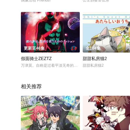
偶像活动 Friends!
公主协奏管弦乐
更新至46集
1.0
全104集
假面骑士ZEZTZ
甜甜私房猫2
万津莫。自称是过着平淡无奇的日常生活的普通好青年，但凭借
甜甜私房猫2
相关推荐