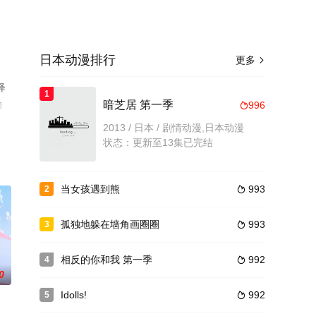
日本动漫排行
更多

绎
1
动
暗芝居 第一季
996

2013 / 日本 / 剧情动漫,日本动漫
状态：更新至13集已完结
当女孩遇到熊
993
2

孤独地躲在墙角画圈圈
993
3

相反的你和我 第一季
992
4

0
Idolls!
992
5
