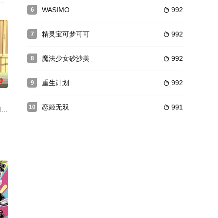
身手敏捷，其非凡资质被在各地云游的老师（増岡弘 饰）所发现。老师来自武
播U绝不放弃！马上关注主播，助力我的大型直播企划《U探泰拉》！！目的地
WASIMO
992
6

精灵宝可梦可可
992
7

魔法少女砂沙美
992
8

0
重生计划
992
9

恋姬无双
991
10

救被囚
意外从宇宙坠落，他手持有着象征身份的红色宇宙回旋镖“奥美迦头镖”，并有
play加深交流的喜多川海梦与五条新菜。还有好多想尝试的Cosplay，想制作