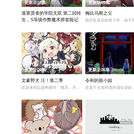
更新至07集
8.0
更新至05集
落第贤者的学院无双 第二回转
梅比乌斯之尘
生，S等级作弊魔术师冒险记
陨石坠落后的第十年，由于巨
由绝望中转生的最强贤者，到400年后的世界一展外挂威能！大
更新至06集
7.0
更新至06集
文豪野犬 汪！第二季
令和的斑小姐
欢迎来到以虚构都市「横滨」为舞台，一众如同疯跑乱咬、四处乱
在某个古老村落的遗址深处，