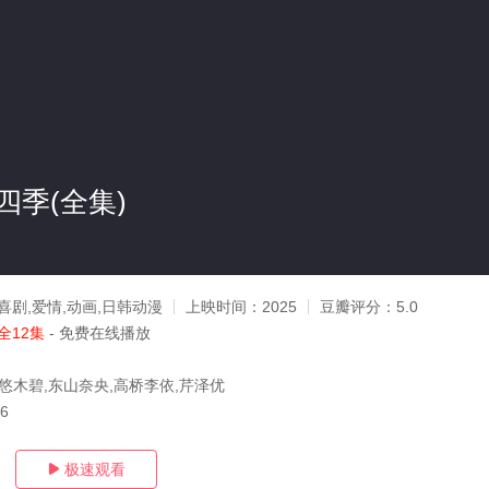
四季(全集)
喜剧,爱情,动画,日韩动漫
上映时间：
2025
豆瓣评分：
5.0
全12集
- 免费在线播放
,悠木碧,东山奈央,高桥李依,芹泽优
16
极速观看
