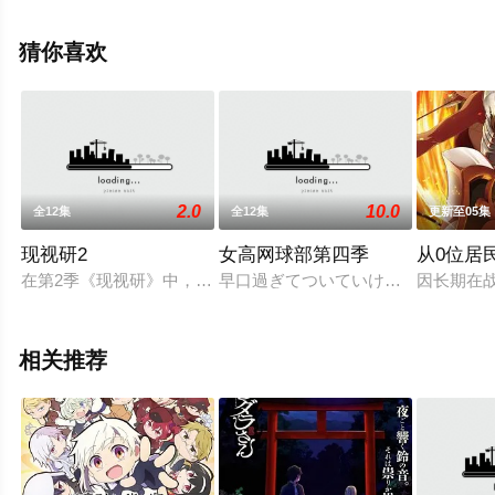
理子,杉田智和,明坂聪美,土岐隼一,永冢拓马,石见舞菜香,津
田美波,森久保祥太郎,宫本充等演员精彩演绎的日本动漫，
猜你喜欢
大结局剧情已揭晓（全12集），手机免费观看高清未删减
完整版动漫全集就上飘花影院，更多相关信息可移步至豆
瓣动漫、电视猫或剧情网等平台了解。
2.0
10.0
全12集
全12集
更新至05集
现视研2
女高网球部第四季
从0位居
在第2季《现视研》中，OVA新登场的闷骚腐女荻上千佳也将登场
早口過ぎてついていけない超高速ギ
因长期在
相关推荐