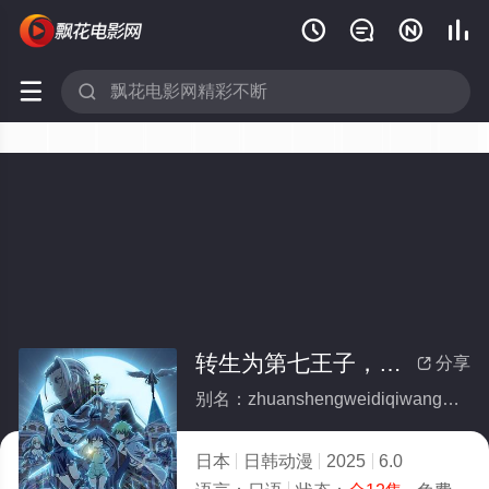






转生为第七王子，随心所欲的魔法学习之路第二季(全集)
分享

别名：zhuanshengweidiqiwangzisuixinsuoyudemofaxuexizhiludierji
日本
日韩动漫
2025
6.0