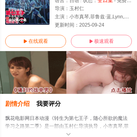
语言：
日语
状态：
全12集
- 免费在线播放
导演：
玉村仁
主演：
小市真琴,菲鲁兹·蓝,Lynn,关根明良,高桥李依,堀江瞬,熊田茜音,松井惠理子,杉田智和,明坂聪美,土岐隼一,永冢拓马,石见舞菜香,津田美波,森久保
全12集/全集
更新时间：
2025-09-24
在线观看
极速观看


剧情介绍
我要评分
飘花电影网日本动漫《转生为第七王子，随心所欲的魔法
学习之路第二季》是一部由玉村仁导演执导，小市真琴,菲
鲁兹·蓝,Lynn,关根明良,高桥李依,堀江瞬,熊田茜音,松井惠
