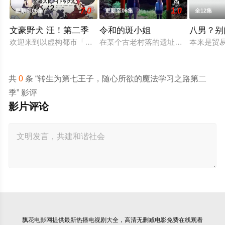
7.0
1.0
更新至06集
更新至06集
全12集
文豪野犬 汪！第二季
令和的斑小姐
八男？别
欢迎来到以虚构都市「横滨」为舞台，一众如同疯跑乱咬、四处
在某个古老村落的遗址深处，那一片禁
本来是贸
共
0
条 “转生为第七王子，随心所欲的魔法学习之路第二
季” 影评
影片评论
飘花电影网
提供最新热播电视剧大全，高清无删减电影免费在线观看