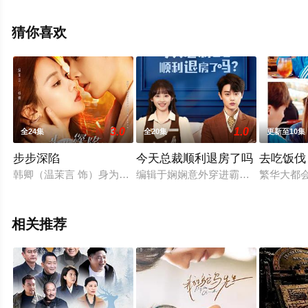
完整版电视剧全集就上飘花影院，更多相关信息可移步至
豆瓣电视剧、电视猫或剧情网等平台了解。
猜你喜欢
3.0
1.0
全24集
全20集
更新至10集
步步深陷
今天总裁顺利退房了吗
去吃饭伐
韩卿（温茉言 饰）身为情感劝退师，受顾客委托调查其丈夫出轨
编辑于娴娴意外穿进霸总宇宙中心-
繁华大都
相关推荐