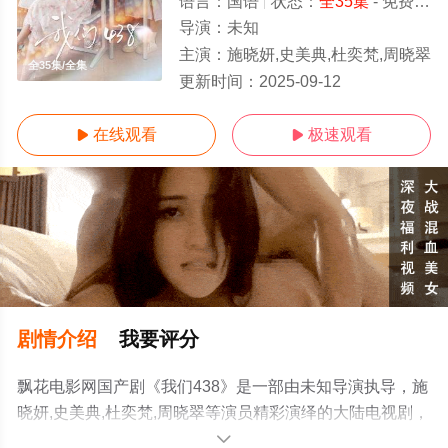
语言：
国语
状态：
全35集
- 免费在线播放
导演：
未知
主演：
施晓妍,史美典,杜奕梵,周晓翠
全35集/全集
更新时间：
2025-09-12
在线观看
极速观看


剧情介绍
我要评分
飘花电影网国产剧《我们438》是一部由未知导演执导，施
晓妍,史美典,杜奕梵,周晓翠等演员精彩演绎的大陆电视剧，
大结局剧情已揭晓（全35集），手机免费观看高清未删减
