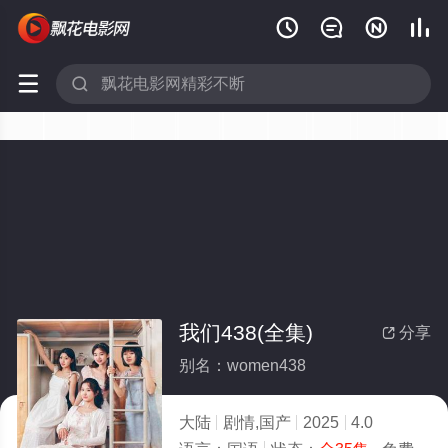






我们438(全集)
分享

别名：women438
大陆
剧情,国产
2025
4.0