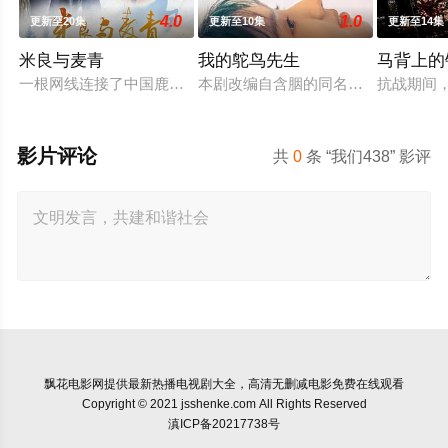
4.0
1.0
更新至20集
更新至10集
更新至14集
米良与麦青
我的鸵鸟先生
马背上的
一根网线连接了中国鹿鸣村和英国牛津，麦香通过视频向米良宣
本剧改编自含胭的同名小说，讲述了邻
抗战期间
影片评论
共
0
条 “我们438” 影评
飘花电影网
提供最新热播电视剧大全，高清无删减电影免费在线观看
Copyright © 2021 jsshenke.com All Rights Reserved
滇ICP备20217738号