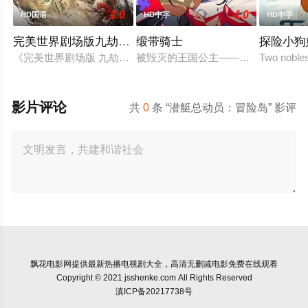
1.0
4.0
HD国语
HD中字
HD中字
完美世界剧场版九劫焚天
缎带骑士
探险小狗
《完美世界剧场版 九劫焚天》是动画《完美世界》的第二部剧
被毁灭的王国公主——萨菲娅。灾厄“
Two nobles
影片评论
共
0
条 “潜艇总动员：冒险岛” 影评
飘花电影网
提供最新热播电视剧大全，高清无删减电影免费在线观看
Copyright © 2021 jsshenke.com All Rights Reserved
滇ICP备20217738号