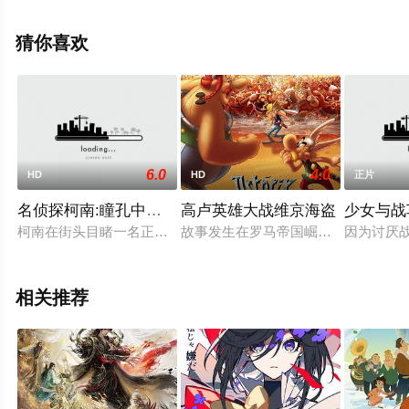
上飘花影院，更多相关信息可移步至豆瓣电影、电视猫或
剧情网等平台了解。
猜你喜欢
6.0
4.0
HD
HD
正片
名侦探柯南:瞳孔中的暗杀者
高卢英雄大战维京海盗
少女与战
柯南在街头目睹一名正打电话的警察在雨中被射杀，忙将凶手追
故事发生在罗马帝国崛起的时期，彼
因为讨厌
相关推荐