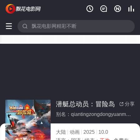






潜艇总动员：冒险岛
分享

别名：qiantingzongdongyuanmaoxiandao
大陆
动画
2025
10.0