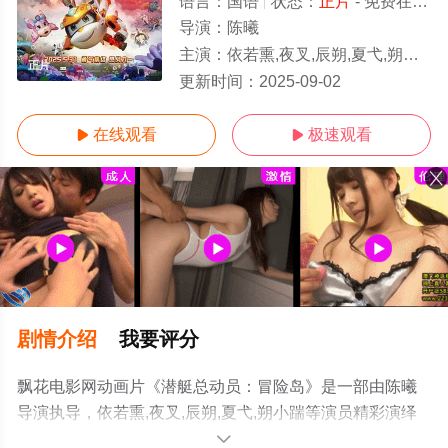
语言：
国语
状态：
正片
- 免费在线播放
导演：
陈曦
主演：
依若熏,夜叉,辰朔,夏弋,朔小踹
正片
更新时间：
2025-09-02
在线观看
极速观看


剧情介绍
我要评分
飘花电影网动画片《潜艇总动员：冒险岛》是一部由陈曦
导演执导，依若熏,夜叉,辰朔,夏弋,朔小踹等演员精彩演绎
的大陆电影，手机免费观看高清未删减完整版电影大全就
