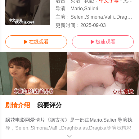
语言：
英语
状态：
中文字幕
- 免费在线播放
导演：
Mario,Salieri
主演：
Selen,,Simona,Valli,,Draghixa,as,Dragixa
中文字幕
更新时间：
2025-09-03
在线观看
极速观看


剧情介绍
我要评分
飘花电影网爱情片《德古拉》是一部由Mario,Salieri导演执
导，Selen,,Simona,Valli,,Draghixa,as,Dragixa等演员精彩
演绎的美国电影，手机免费观看高清未删减完整版电影大
