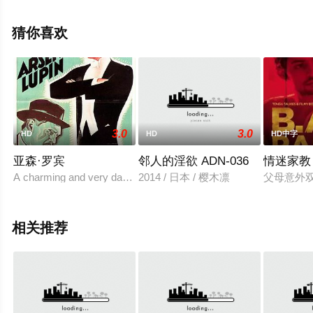
全就上飘花影院，更多相关信息可移步至豆瓣电影、电视
猫或剧情网等平台了解。
猜你喜欢
3.0
3.0
HD
HD
HD中字
亚森·罗宾
邻人的淫欲 ADN-036
情迷家教
A charming and very daring thief known as Arsene Lupin is terrori
2014 / 日本 / 樱木凛
父母意外
相关推荐