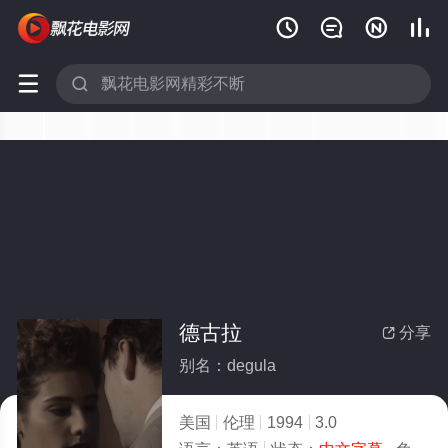






德古拉
分享

别名：degula
美国
伦理
1994
3.0