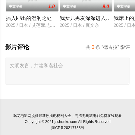
1.0
9.0
中文字幕
中文字幕
中文字幕
插入即出的湿润之处
我女儿男友深深进入我的身体
我床上的
2025 / 日本 / 艾莲娜,志美健
2025 / 日本 / 梶文奈
2025 / 
影片评论
共
0
条 “德古拉” 影评
飘花电影网
提供最新热播电视剧大全，高清无删减电影免费在线观看
Copyright © 2021 jsshenke.com All Rights Reserved
滇ICP备20217738号