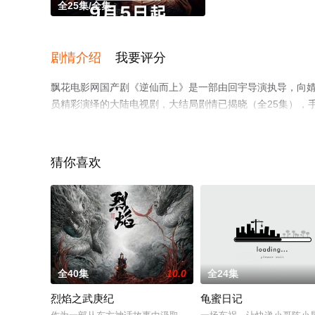
全25集/全集
剧情介绍
我要评分
飘花电影网国产剧《逆仙而上》是一部由回宇导演执导，向婧怡,
员精彩演绎的大陆电视剧，大结局剧情已揭晓（全25集），
移步至豆瓣电视剧、电视猫或剧情网等平台了解。
猜你喜欢
全40集
10.0
全24集
烈焰之武庚纪
龟蜜日记