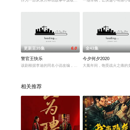
作为一部从东方神话故事中汲取灵感，以中华传统文化引领精神
一场车祸，让快递小哥陈小
更新至35集
6.0
全43集
警官王快乐
今夕何夕2020
该剧根据李迪的同名小说改编，通过片警王快乐的平凡事迹，讲
大胤年间，饱受战火之痛的
相关推荐