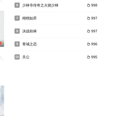
桀骜不
许诺，灵魂则寄生在了宠物龟贱贱身上。
驶的汽车和迎面而来的货车相撞。诡异的是，货车上搭载着一具棺材，净植的
驱之一，是宋氏家族的奠基人，其培育了一门俊杰，影响了半个世纪的近现代中
少林寺传奇之火烧少林
998
6

栩栩如昇
997
7

决战桂林
997
8

0
青城之恋
996
9

关公
995
10

死相斗又生死相救，情愫暗生。冯夕不择
受命，与朱西宁、马赛等人紧急成立第十支队——反电诈支队，与现在越发猖獗
”“科幻”等时下热门话题展开剧情的网络剧。