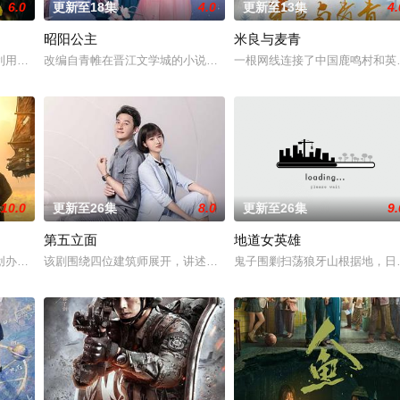
6.0
更新至18集
4.0
更新至13集
4.
昭阳公主
米良与麦青
进士科三元及第入翰林院的奇女子。十年前的她被他从死人堆里救出来，蓬头垢
利用顾炎女儿奴的属性，请求老炮儿顾炎带自己用程序员身份卧底电诈集团以求
改编自青帷在晋江文学城的小说《平阳公主》。
一根网线连接了中国鹿鸣村和英
10.0
更新至26集
8.0
更新至26集
9.
第五立面
地道女英雄
钞货币。根据党中央指示，高景波、徐邵梁、孙希光和黄鹰等人开始筹备建立冀
创办大生企业，实业报国的故事。甲午战争后，国家蒙羞，张謇虽高中状元，却
该剧围绕四位建筑师展开，讲述了他们在中意合作项目中面对专业挑
鬼子围剿扫荡狼牙山根据地，日