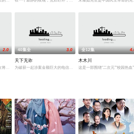
脉络的古装玄幻剧，故事讲述王子武庚拥有神族和人族的双重血脉，天资不凡，
星的灵魂寄生在了娱乐大亨詹士邦（张何昊臻饰）的身上，而詹士邦因平时花心
在一个寂静的夜晚，荒郊野外，娱乐圈二线女星田净植（吴倩 饰）驾
宋耀如先生是中国民主革命的先
2.0
40集全
3.0
全12集
4.
天下无诈
木木川
述了他不平凡的人生轨迹
女将冬月重回战乱前，刺杀叛臣陆远潼止战保苍生，与算无遗策的“奸臣”冯夕生
为破获一起涉案金额巨大的电信诈骗案件，原刑警队副队长邝钟临危
这是一部围绕“二次元”“校园热血