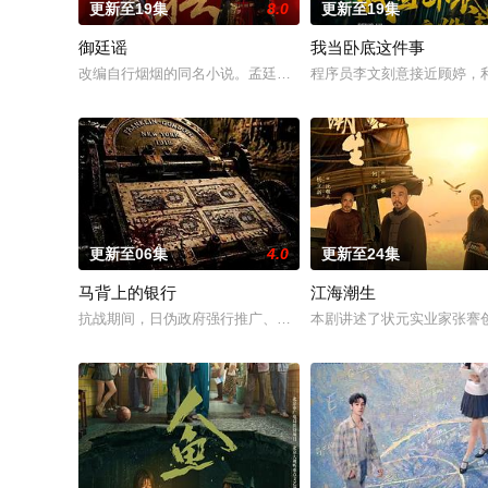
更新至19集
8.0
更新至19集
御廷谣
我当卧底这件事
改编自行烟烟的同名小说。孟廷辉，大平王朝有史以来个以女子
程序员李文刻意接近顾婷，
更新至06集
4.0
更新至24集
马背上的银行
江海潮生
抗战期间，日伪政府强行推广、使用由“中国准备银行”发行的伪
本剧讲述了状元实业家张謇