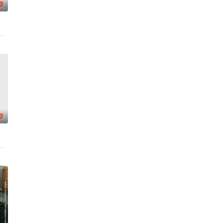
0
面口齿
查出未婚妻离奇死亡的真相。两人联手查出
国牛津，麦香通过视频向米良宣告：婚不结了。鹿鸣村开了锅，村民大骂麦香
0
南银
渴望寻求强国之路。他毅然弃政从商，殚精
战与境外竞争，通过创新实践实现本土设计理念突破的故事。
军大队长野田天一、中队长三木武夫等带兵参加围剿。冀中军区损失惨重，袁