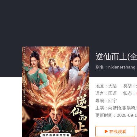
逆仙而上(全
别名：nixianershang
地区：
大陆
类型：
语言：
国语
状态：
导演：
回宇
主演：
向婧怡,张洪鸣,
更新时间：
2025-09-
在线观看
