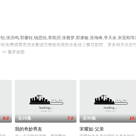
张洪鸣,郭馨钰,钱思怡,章凯玥,张雅梦,郭康敏,张海峰,李天余,宋亚刚等
手机免费观看高清未删减完整版电视剧全集就上飘花影院，更多相关信息
展开全部

9.0
全28集
7.0
全30集
10.
我的奇妙男友
宋耀如·父亲