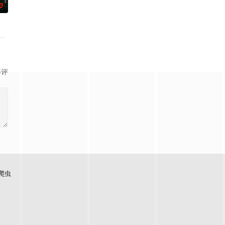
0
练口
的喜欢。”那个夜晚，他脸颊微热，还听
子剑因不满演习流于形式，假传指令要求真打实抗，虽引发哗然，却获赏识调任
生苏琳（黄杨钿甜 饰），虽自小被父母忽视，在艰苦环境中长大，但她始终刻
影评
爬虫