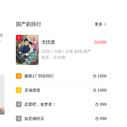
国产剧排行
更多

演
1
可
无忧渡
1000

2025 / 大陆 / 古装,剧情,国产
状态：全36集
极限17 羽你同行
1000
2

灵魂摆渡
1000
3

恋爱吧，食梦君！
999
4

0
如意婚纱店
998
5
