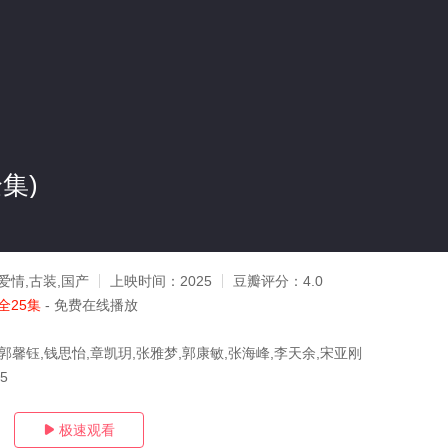
集)
爱情,古装,国产
上映时间：
2025
豆瓣评分：
4.0
全25集
- 免费在线播放
郭馨钰,钱思怡,章凯玥,张雅梦,郭康敏,张海峰,李天余,宋亚刚
15
极速观看
