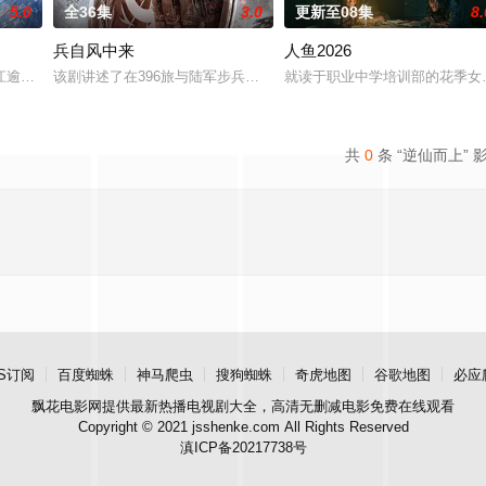
5.0
全36集
3.0
更新至08集
8.
兵自风中来
人鱼2026
被父母忽视，在艰苦环境中长大，但她始终刻苦学习，憧憬未来。为此，苏琳苦
江逾白长大以后，林知夏忽然对他说：“江逾白，我喜欢你，哲学和生物学意义上
该剧讲述了在396旅与陆军步兵学院联合举办的小型军事演习中，郭
就读于职业中学培训部的花季女
共
0
条 “逆仙而上” 
S订阅
百度蜘蛛
神马爬虫
搜狗蜘蛛
奇虎地图
谷歌地图
必应
飘花电影网
提供最新热播电视剧大全，高清无删减电影免费在线观看
Copyright © 2021 jsshenke.com All Rights Reserved
滇ICP备20217738号