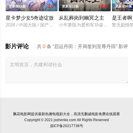
1.0
8.0
更新至11集
更新至12集
更新至04集
星卡梦少女5奇迹绽放
从乱葬岗到幽冥之主
是王者啊
2026 / 中国大陆 / 国产动漫
小卒萧陌为爱和军功奋斗三年，却被恋
暂无剧情
影片评论
共
0
条 “启运丹田：开局签到至尊丹田” 影评
飘花电影网
提供最新热播电视剧大全，高清无删减电影免费在线观看
Copyright © 2021 jsshenke.com All Rights Reserved
滇ICP备20217738号