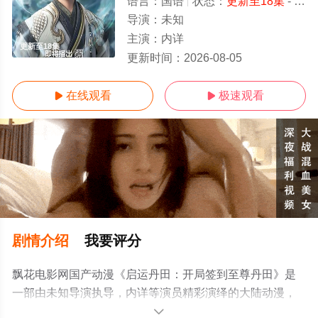
语言：
国语
状态：
更新至18集
- 免费在线播放
导演：
未知
主演：
内详
更新至18集
更新时间：
2026-08-05
在线观看
极速观看


剧情介绍
我要评分
飘花电影网国产动漫《启运丹田：开局签到至尊丹田》是
一部由未知导演执导，内详等演员精彩演绎的大陆动漫，
手机免费观看高清未删减完整版动漫全集就上飘花影院，
