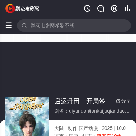






启运丹田：开局签到至尊丹田
分享

别名：qiyundantiankaijuqiandaozhizundantian
大陆
动作,国产动漫
2025
10.0