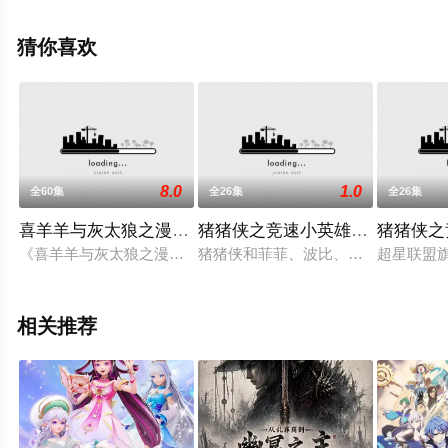
更多相关信息可移步至豆瓣动漫、电视猫或剧情网等平台
了解。
猜你喜欢
8.0
1.0
全60集
全26集
全26集
喜羊羊与灰太狼之漫镜头
猪猪侠之竞速小英雄第1季
猪猪侠之
《喜羊羊与灰太狼之漫镜头》是由广东原创动力文化传播有限公
猪猪侠和菲菲、波比、小呆呆、超人
超星联盟
相关推荐