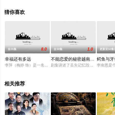
田材夕,小崔,陈柯序,熊新竹等演员精彩演绎的中国大陆电视
剧，大结局剧情已揭晓（1-24全集），手机免费观看高清
猜你喜欢
未删减完整版电视剧全集就上飘花影院，更多相关信息可
移步至豆瓣电视剧、电视猫或剧情网等平台了解。
8.0
1.0
全26集
全30集
更新至50集
幸福还有多远
不能恋爱的秘密越南语版
鳄鱼与牙签
李萍（梅婷 饰）是一名烟厂的女工，怀揣着对爱情的幻想，她将
剧集讲述了丢失记忆毁去容貌的女主“
李南恩是
相关推荐