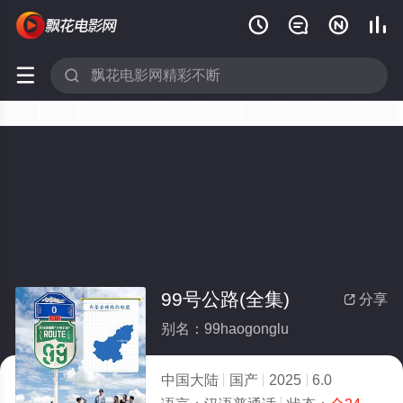






99号公路(全集)
分享

别名：99haogonglu
中国大陆
国产
2025
6.0