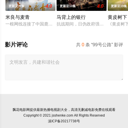
4.0
4.0
更新至17集
更新至10集
更新至19集
米良与麦青
马背上的银行
黄皮树下
一根网线连接了中国鹿鸣村和英国牛津，麦香通过视频向米良宣
抗战期间，日伪政府强行推广、使用由
《黄皮树
影片评论
共
0
条 “99号公路” 影评
飘花电影网
提供最新热播电视剧大全，高清无删减电影免费在线观看
Copyright © 2021 jsshenke.com All Rights Reserved
滇ICP备20217738号