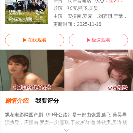
语言：
汉语普通话
状态：
全24集
- 
导演：
张震,熊飞,吴昊
主演：
应振南,罗麦一,刘嘉琪,于散,郑铂瀚,韩钦庚,吴晗,杨帜潇,李怡嘉,王金宝,吴科平,何健,文成,白海龙,道道,伊拉塔,田材夕,小崔,陈柯序,熊新竹
1-24全集/大结局
更新时间：
2025-11-16
在线观看
极速观看


剧情介绍
我要评分
飘花电影网国产剧《99号公路》是一部由张震,熊飞,吴昊导
演执导，应振南,罗麦一,刘嘉琪,于散,郑铂瀚,韩钦庚,吴晗,杨
帜潇,李怡嘉,王金宝,吴科平,何健,文成,白海龙,道道,伊拉塔,
