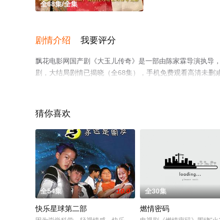
全68集/全集
剧情介绍
我要评分
飘花电影网国产剧《大玉儿传奇》是一部由陈家霖导演执导，景
剧，大结局剧情已揭晓（全68集），手机免费观看高清未删
视猫或剧情网等平台了解。
猜你喜欢
全54集
10.0
全30集
快乐星球第二部
燃情密码