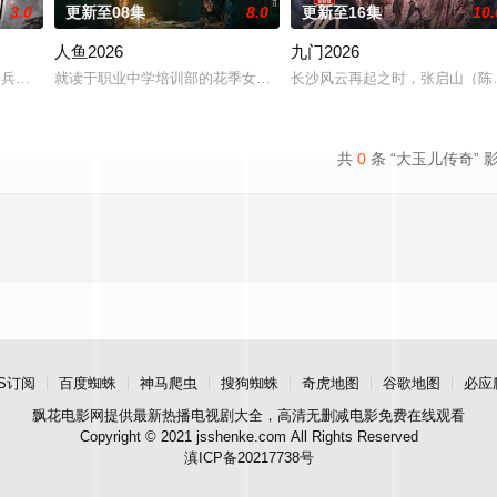
3.0
更新至08集
8.0
更新至16集
10.
人鱼2026
九门2026
“江逾白，我喜欢你，哲学和生物学意义上的喜欢。”那个夜晚，他脸颊微热，
军步兵学院联合举办的小型军事演习中，郭子剑因不满演习流于形式，假传指令要
就读于职业中学培训部的花季女生苏琳（黄杨钿甜 饰），虽自小被父
长沙风云再起之时，张启山（陈伟
共
0
条 “大玉儿传奇” 
S订阅
百度蜘蛛
神马爬虫
搜狗蜘蛛
奇虎地图
谷歌地图
必应
飘花电影网
提供最新热播电视剧大全，高清无删减电影免费在线观看
Copyright © 2021 jsshenke.com All Rights Reserved
滇ICP备20217738号