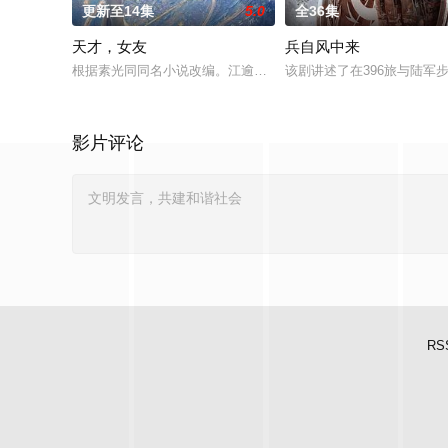
更新至14集
5.0
全36集
天才，女友
兵自风中来
根据素光同同名小说改编。江逾白长大以后，林知夏忽然对他说：
该剧讲述了在396旅与陆
影片评论
RS