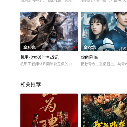
因为崇尚科学、轻视情感，快乐星球上的小发明家小布丁和雪儿
电视剧《燃情密码》围绕“
全18集
8.0
全22集
机甲少女破时空战记
你的降临
机甲工程师林月因半块玉佩的力量穿越到古代机关术世界，与镇
拯救青春，重塑新生。与青
相关推荐