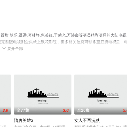
甜,耿乐,聂远,蒋林静,惠英红,于荣光,万沛鑫等演员精彩演绎的大陆电视
减完整版电视剧全集就上飘花影院，更多相关信息可移步至豆瓣电视剧、
展开全部

3.0
全77集
3.0
全20集
5.
隋唐英雄3
女人不再沉默