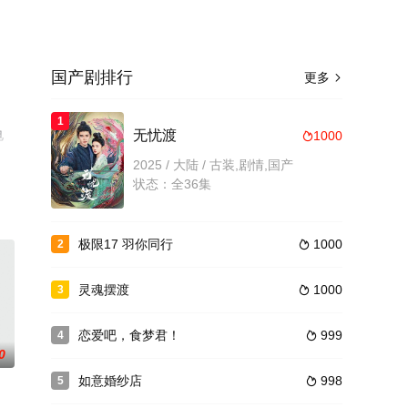
国产剧排行
更多

1
电
无忧渡
1000

2025 / 大陆 / 古装,剧情,国产
状态：全36集
极限17 羽你同行
1000
2

灵魂摆渡
1000
3

恋爱吧，食梦君！
999
4

0
如意婚纱店
998
5
