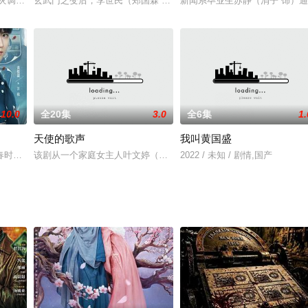
（化名艾克、艾雪）一起被老顽童爷爷派往地球，补上情感体验这一课。与地球
火灾调查处”展开。通过八个不同火灾现场的情景再现，并有一条主线贯穿全剧。
玄武门之变后，李世民（郑国霖 饰）登上皇位，但隋朝的残余势力和
新闻系毕业生苏静（涓子 饰）
10.0
全20集
3.0
全6集
1.
天使的歌声
我叫黄国盛
北将军萧景珩并肩修复破军、抗击北狄，同时在烽火中寻找母亲下落，解开自己
春时空接一次力，未来才能再接再厉。
该剧从一个家庭女主人叶文婷（何晴饰）的生日开始，这一天每一位
2022 / 未知 / 剧情,国产