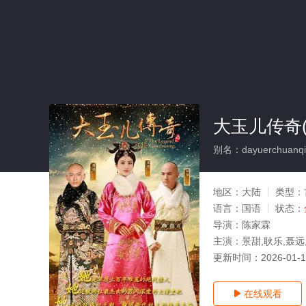
大玉儿传奇(
别名：dayuerchuanqi
地区：
大陆
类型：
语言：
国语
状态：
导演：
陈家霖
主演：
景甜,耿乐,聂远
更新时间：
2026-01-
在线观看
