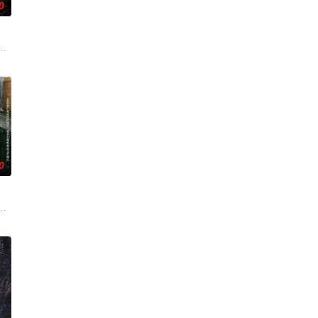
0
面口齿
查出未婚妻离奇死亡的真相。两人联手查出
使用由“中国准备银行”发行的伪钞货币。根据党中央指示，高景波、徐邵梁、
0
，殚精
设计理念突破的故事。
等带兵参加围剿。冀中军区损失惨重，袁政委不幸牺牲。杨团长指挥突围，季连
生苏琳（黄杨钿甜 饰），虽自小被父母忽视，在艰苦环境中长大，但她始终刻