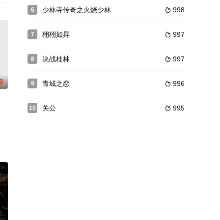
上的同
这八个情形迥异火场，既有百姓日常生活
十八反王留下来的军队仍在北漠兴风作浪，危害百姓。罗通（张睿 饰）、程铁
通过男友武正军社会关系，进入某报社当上了外聘记者。报社主编汪显声（侯天
少林寺传奇之火烧少林
998
6

栩栩如昇
997
7

决战桂林
997
8

0
青城之恋
996
9

关公
995
10

的身世
家人都发生了一件异常的事情，使得这个生日凌乱惊隐：首先是丈夫陈世杰（寇