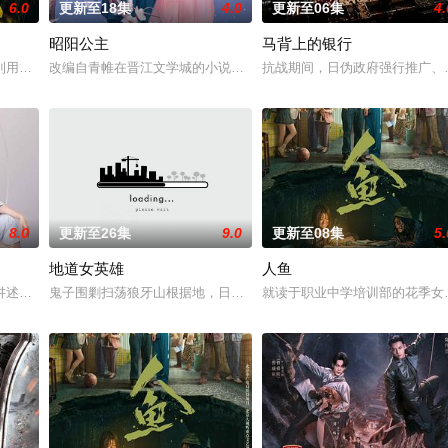
6.0
更新至18集
4.0
更新至06集
4.
昭阳公主
马背上的银行
进士科三元及第入翰林院的奇女子。十年前的她被他从死人堆里救出来，蓬头垢
利用顾炎女儿奴的属性，请求老炮儿顾炎带自己用程序员身份卧底电诈集团以求
改编自青帷在晋江文学城的小说《平阳公主》。
抗战期间，日伪政府强行推广、
8.0
更新至26集
9.0
更新至08集
5.
地道女英雄
人鱼
午战争后，国家蒙羞，张謇虽高中状元，却渴望寻求强国之路。他毅然弃政从商
讲述了他们在中意合作项目中面对专业挑战与境外竞争，通过创新实践实现本土
鬼子围剿扫荡狼牙山根据地，日军大队长野田天一、中队长三木武夫
就读于职业中学培训部的花季女