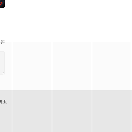
0
还听
求真打实抗，虽引发哗然，却获赏识调任
母忽视，在艰苦环境中长大，但她始终刻苦学习，憧憬未来。为此，苏琳苦练
霆 饰）与吴老狗（曾舜晞 饰）强强联手，携手霍仙姑（陈瑶 饰）与九门诸人
影评
爬虫