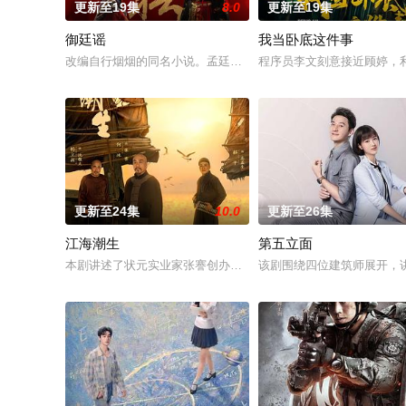
更新至19集
8.0
更新至19集
御廷谣
我当卧底这件事
改编自行烟烟的同名小说。孟廷辉，大平王朝有史以来个以女子
程序员李文刻意接近顾婷，
更新至24集
10.0
更新至26集
江海潮生
第五立面
本剧讲述了状元实业家张謇创办大生企业，实业报国的故事。甲
该剧围绕四位建筑师展开，