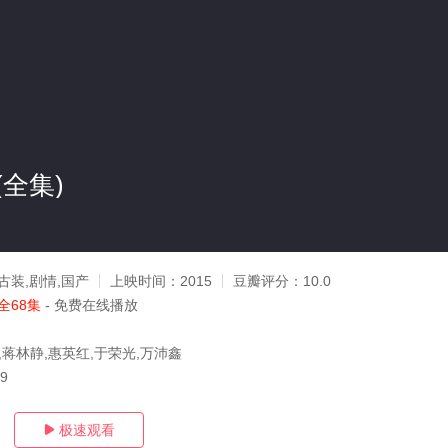
全集)
古装,剧情,国产
上映时间：
2015
豆瓣评分：
10.0
全68集
- 免费在线播放
,蒋林静,惠英红,于荣光,万沛鑫
19
极速观看
