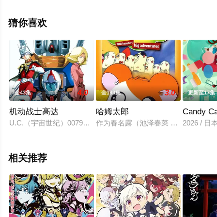
冢佳织,斋藤千和,植田佳奈,伊藤静,高野直子,嘉数由美,远藤
绫,杉山纪彰,花江夏树,小西克幸,中田让治,福圆美里,钉宫理
猜你喜欢
惠,白石凉子,诸星堇,生天目仁美等演员精彩演绎的日本动
漫，大结局剧情已揭晓（全12集），手机免费观看高清未
删减完整版动漫全集就上飘花影院，更多相关信息可移步
至豆瓣动漫、电视猫或剧情网等平台了解。
4.0
3.0
全43集
全193集
更新至17集
机动战士高达
哈姆太郎
Candy 
U.C.（宇宙世纪）0079年，人类向宇宙发展并建立了多个巨
作为春名露（池泽春菜 配音）的宠物
2026 / 
相关推荐