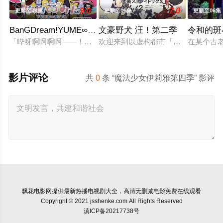
9.0
7.0
更新至08集
更新至06集
更新至06集
BanGDream!YUME∞MITA
文豪野犬 汪！第二季
令和的斑
「哔呀啊啊啊啊——！！！」为了乐团出道而突然集结的团员们
欢迎来到以虚构都市「横滨」为舞台
在某个古
影片评论
共
0
条 “魔法少女伊莉雅第四季” 影评
飘花电影网
提供最新热播电视剧大全，高清无删减电影免费在线观看
Copyright © 2021 jsshenke.com All Rights Reserved
滇ICP备20217738号