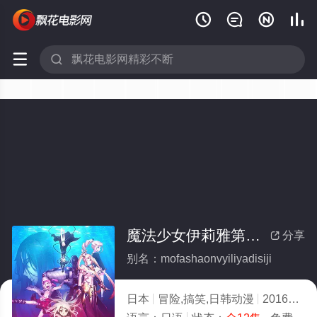






魔法少女伊莉雅第四季(全集)
分享

别名：mofashaonvyiliyadisiji
日本
冒险,搞笑,日韩动漫
2016
9.0