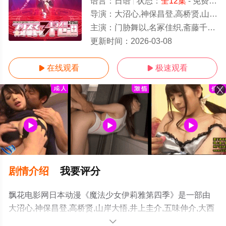
语言：
日语
状态：
全12集
- 免费在线播放
导演：
大沼心,神保昌登,高桥贤,山岸大悟,井上圭介,五味伸介,大西景介,丸山由太,神谷智大,伊部勇志
主演：
门胁舞以,名冢佳织,斋藤千和,植田佳奈,伊藤静,高野直子,嘉数由美,远藤绫,杉山纪彰,花江夏树,小西克幸,中田让治,福圆美里,钉宫理惠,白石凉子,诸星
全12集/全集
更新时间：
2026-03-08
在线观看
极速观看


剧情介绍
我要评分
飘花电影网日本动漫《魔法少女伊莉雅第四季》是一部由
大沼心,神保昌登,高桥贤,山岸大悟,井上圭介,五味伸介,大西
景介,丸山由太,神谷智大,伊部勇志导演执导，门胁舞以,名
