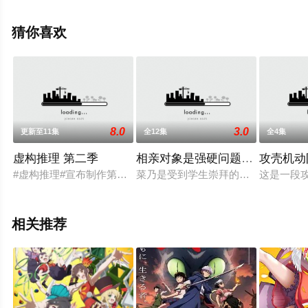
未删减完整版动漫全集就上飘花影院，更多相关信息可移
步至豆瓣动漫、电视猫或剧情网等平台了解。
猜你喜欢
8.0
3.0
更新至11集
全12集
全4集
虚构推理 第二季
相亲对象是强硬问题儿学生
攻壳机动队
#虚构推理#宣布制作第二季。
菜乃是受到学生崇拜的人气教师。但
这是一段攻
相关推荐