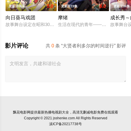
5.0
6.0
更新至06集
更新至19集
更新至06集
向日葵马戏团
摩绪
成长秀～
故事舞台设定在昭和30年代左右的日本，正值高度经济成长期，
生活在现代的青年——摩绪（MAO）。
故事舞台
影片评论
共
0
条 “大贤者利多尔的时间逆行” 影评
飘花电影网
提供最新热播电视剧大全，高清无删减电影免费在线观看
Copyright © 2021 jsshenke.com All Rights Reserved
滇ICP备20217738号