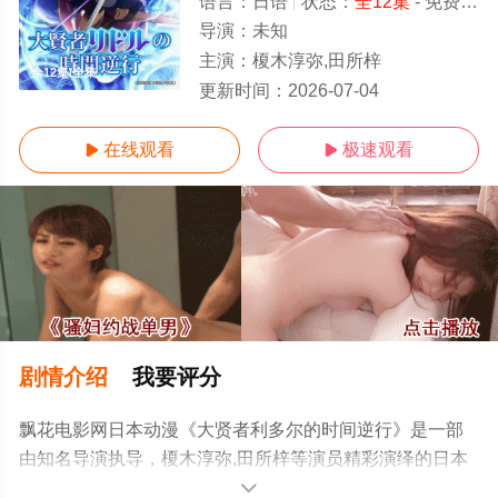
语言：
日语
状态：
全12集
- 免费在线播放
导演：
未知
主演：
榎木淳弥,田所梓
全12集/全集
更新时间：
2026-07-04
在线观看
极速观看


剧情介绍
我要评分
飘花电影网日本动漫《大贤者利多尔的时间逆行》是一部
由知名导演执导，榎木淳弥,田所梓等演员精彩演绎的日本
动漫，大结局剧情已揭晓（全12集），手机免费观看高清
