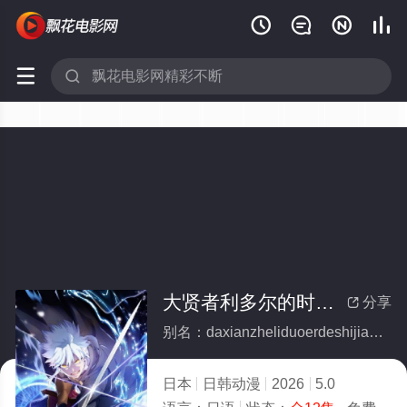






大贤者利多尔的时间逆行(全集)
分享

别名：daxianzheliduoerdeshijiannixing
日本
日韩动漫
2026
5.0