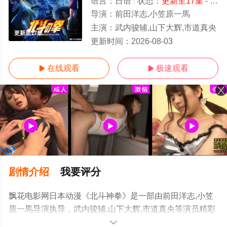
语言：
日语
状态：
更新至17集
- 免费在线播放
导演：
前田洋志,小笠原一馬
主演：
武内骏辅,山下大辉,市道真央
更新至17集
更新时间：
2026-08-03
在线观看
极速观看


剧情介绍
我要评分
飘花电影网日本动漫《北斗神拳》是一部由前田洋志,小笠
原一馬导演执导，武内骏辅,山下大辉,市道真央等演员精彩
演绎的日本动漫，手机免费观看高清未删减完整版动漫全
