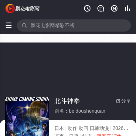






北斗神拳
分享

别名：beidoushenquan
日本
动作,动画,日韩动漫
2026
3.0