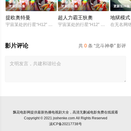
3.0
4.0
更新至06集
更新至06集
更新至06集
提欧奥特曼
超人力霸王狄奧
地狱模式
宇宙某处的行星“H12” 这颗与地球极其相似的星球，某日遭到
宇宙某处的行星“H12” 这颗与地
在无名网
影片评论
共
0
条 “北斗神拳” 影评
飘花电影网
提供最新热播电视剧大全，高清无删减电影免费在线观看
Copyright © 2021 jsshenke.com All Rights Reserved
滇ICP备20217738号