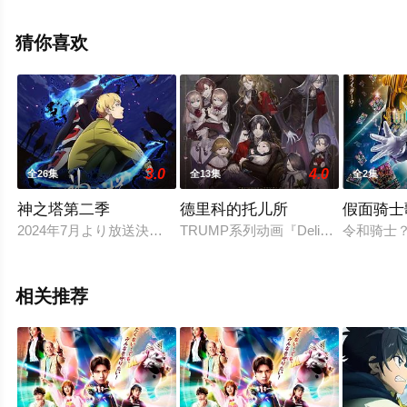
集就上飘花影院，更多相关信息可移步至豆瓣动漫、电视
猫或剧情网等平台了解。
猜你喜欢
3.0
4.0
全26集
全13集
全2集
神之塔第二季
德里科的托儿所
假面骑士
2024年7月より放送決定。原作でも人気の「王子の帰還」「工
TRUMP系列动画『Delicos Nur
令和骑士
相关推荐