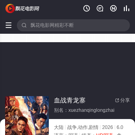






血战青龙寨
分享

别名：xuezhanqinglongzhai
大陆
战争,动作,剧情
2026
6.0