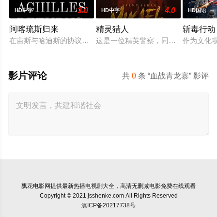
3.0
4.0
HD中字
HD中字
HD国语
阿喀琉斯归来
精灵猎人
斩毒行动
在宙斯与哈迪斯的协议下，年迈的阿喀琉斯被忒提斯从冥界释放
这是一位精英警察，同时也是精灵猎
作为文化项
影片评论
共
0
条 “血战青龙寨” 影评
飘花电影网
提供最新热播电视剧大全，高清无删减电影免费在线观看
Copyright © 2021 jsshenke.com All Rights Reserved
滇ICP备20217738号