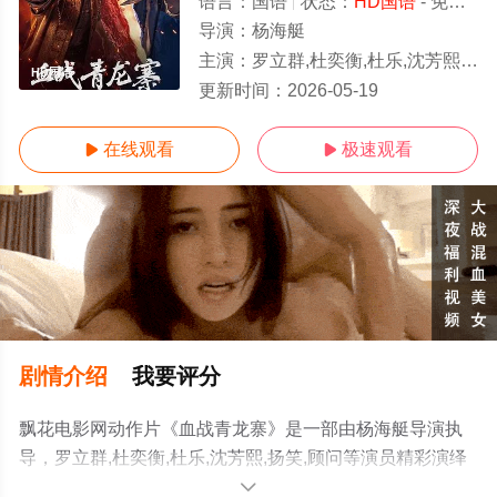
语言：
国语
状态：
HD国语
- 免费在线播放
导演：
杨海艇
主演：
罗立群,杜奕衡,杜乐,沈芳熙,扬笑,顾问
HD国语
更新时间：
2026-05-19
在线观看
极速观看


剧情介绍
我要评分
飘花电影网动作片《血战青龙寨》是一部由杨海艇导演执
导，罗立群,杜奕衡,杜乐,沈芳熙,扬笑,顾问等演员精彩演绎
的大陆电影，手机免费观看高清未删减完整版电影大全就
