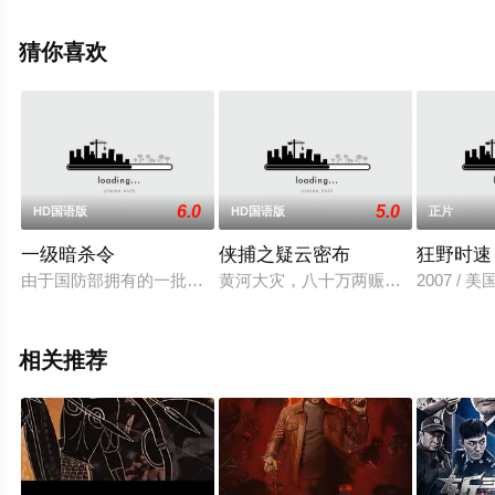
上飘花影院，更多相关信息可移步至豆瓣电影、电视猫或
剧情网等平台了解。
猜你喜欢
6.0
5.0
HD国语版
HD国语版
正片
一级暗杀令
侠捕之疑云密布
狂野时速 R
由于国防部拥有的一批高科技芯片被盗，为求破釜沈舟，政府高
黄河大灾，八十万两赈灾银却不翼而
2007 / 美国
相关推荐