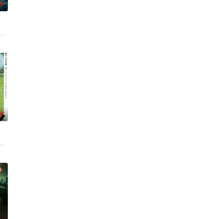
0
在酒吧
途。砌砖建墙，朴拙的体力劳动，来得实实
对跨越视力障碍、好不容易成为陶艺家却离奇身亡的双胞胎妹妹瑞音时，瑞真孤
起离奇的神像杀人事件，勘案过程中，牵引出“婴胎报仇”，“娘娘索命”等一连
0
战、二房东杨小强加入后，一路曲折式“开
方封锁，令两人被迫困在奥克兰的公寓里，不得不朝夕共处。长夜漫漫，诡异怪
绕“废用身”——因瘫痪等原因已无恢复可能的四肢——的治疗方法，而一步步