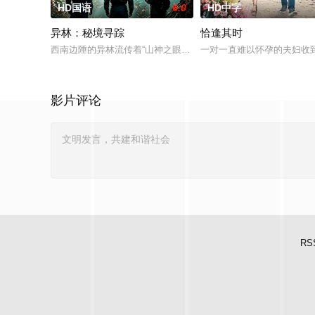
HD国语
6.0
HD中字
异林：秘境寻踪
恰逢其时
西南边陲的异林流传着“山神之眼”的恐怖传说，生物系学生苏瑶
一对一直难以怀孕的夫妇收
影片评论
RS