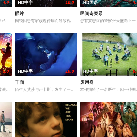
4.0
HD中字
10.0
HD国语
4.
眼眸
民间奇案录
一起生活的照屋踊，憧憬舞蹈学校的丽莎，开始了舞蹈生涯。朱音为了支撑家数
自己想要什么，却清楚自己不要什么：父母享受的中产生活、哥哥向往的名校前
围绕因患有家族遗传病而导致视力逐渐丧失的摄影师瑞真展开。在面
患有妄想症的警察张天盛遇上一
5.0
HD中字
10.0
HD中字
9.
千面
废用身
，牵引出“婴胎报仇”，“娘娘索命”等一连串妖异事件，张天盛虽被种种诡怪幻
导演朱达仁萌生拍一部《河南人在北京》电影的念头，在说服主编姚松、老乡韩
陌生人艾莎与卢卡斯，发生了一场荒唐意外的一夜情。突如其来的警
本作描绘了一名医生，因一种围