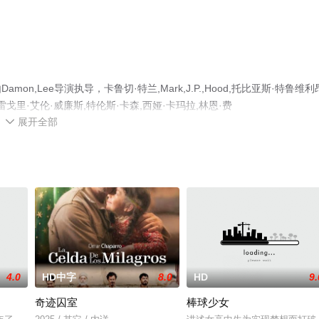
Lee导演执导，卡鲁切·特兰,Mark,J.P.,Hood,托比亚斯·特鲁维利
rter,格雷戈里·艾伦·威廉斯,特伦斯·卡森,西娅·卡玛拉,林恩·费
展开全部
国电影，手机免费观看高清未删减完整版电影大全就上飘花影院，更多相关信息可移步

4.0
HD中字
8.0
HD
9.
奇迹囚室
棒球少女