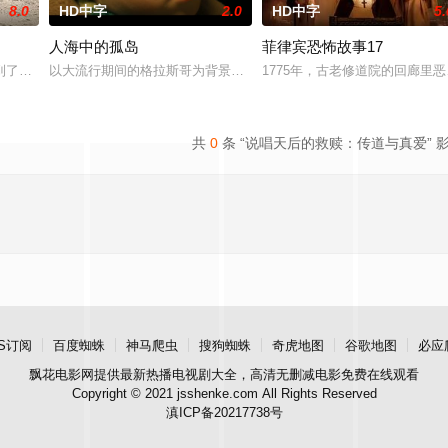
8.0
HD中字
2.0
HD中字
5.
人海中的孤岛
菲律宾恐怖故事17
与同学进山科考，却因遭遇飓风来袭而失联。救援副队长陈霖奉命带队深入丛林
到了陌生人送来的一块古董手表，妻子意识到她寻求的答案终有一天会到来。
以大流行期间的格拉斯哥为背景，一位单身母亲在抚养年幼的孤独症
1775年，古老修道院的回廊里
共
0
条 “说唱天后的救赎：传道与真爱” 
S订阅
百度蜘蛛
神马爬虫
搜狗蜘蛛
奇虎地图
谷歌地图
必应
飘花电影网
提供最新热播电视剧大全，高清无删减电影免费在线观看
Copyright © 2021 jsshenke.com All Rights Reserved
滇ICP备20217738号