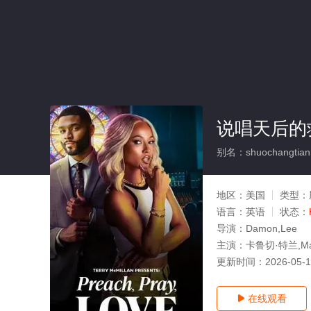
说唱天后的
别名：shuochangtianh
地区：
美国
类型：
语言：
英语
状态：
导演：
Damon,Lee
主演：
卡鲁切·特兰,Mar
更新时间：
2026-05-
在线观看
