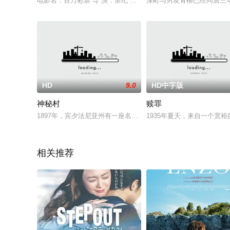
电影名：百万彩票 导 演：余纪 编 剧：余纪 主 演：庞祖云 仇小豹 
深町与男友青柳已经同居三
HD
9.0
HD中字版
神秘村
赎罪
1897年，宾夕法尼亚州有一座名为考明顿的小村庄。这里风光
1935年夏天，来自一个宽
相关推荐