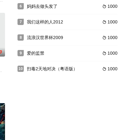
只能有友达以上，恋人未满来形容，不过深
女性不能成为职业棒球运动员的惯例，成为韩国首位女性职业棒球运动员的故
妈妈去做头发了
1000
6

我们这样的人2012
1000
7

流浪汉世界杯2009
1000
8

0
爱的监禁
1000
9

扫毒2天地对决（粤语版）
1000
10

考
作,想象力丰富。一天，她暗中发现
级文案。赵国俊（江显扬 饰）出国深造，学成归来，准备投奔自己的哥哥，巧
共”的相识时光，在一处大型公共工程中，阿祈（李铭顺 饰）、阿钦（柯叔元 