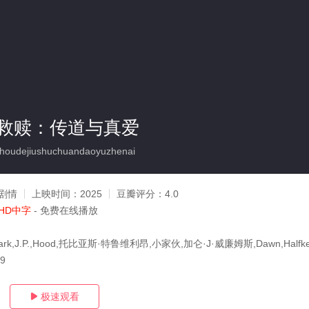
救赎：传道与真爱
oudejiushuchuandaoyuzhenai
剧情
上映时间：
2025
豆瓣评分：
4.0
HD中字
- 免费在线播放
k,J.P.,Hood,托比亚斯·特鲁维利昂,小家伙,加仑·J·威廉姆斯,Dawn,Halfkenny
19
极速观看
