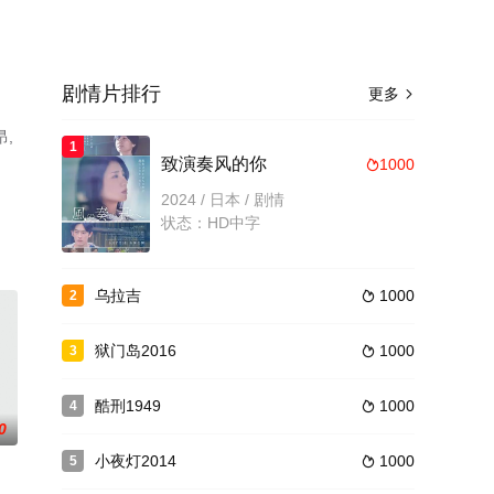
剧情片排行
更多

昂,
1
致演奏风的你
1000

至
2024 / 日本 / 剧情
状态：HD中字
乌拉吉
1000
2

狱门岛2016
1000
3

酷刑1949
1000
4

0
小夜灯2014
1000
5
