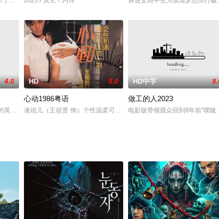
张新李伯清 沈伐 李永玲 上 映：1998年 地 区：中国大陆
年了，尽管他们已经决定分手，但现在依然共处同一屋檐下。如今他们的状态，
2025 / 其它 / 内详
讲述女高中生为实现梦想而打破
4.0
HD
5.0
HD中字
8.
心动1986粤语
做工的人2023
秀美，景色宜人，村民间更是团结友爱，和善为亲，过着平静自在的生活。然而，
裕的英国小康家庭的13岁的少女布里奥妮（斯奥里兹•罗南 饰）刚刚开始尝试写
凌祖儿（王祖贤 饰）个性温柔可人，善良而又开朗，是广告公司的高
电影版带领观众回到8年前“噗咙