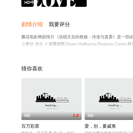
HD中字
剧情介绍
我要评分
飘花电影网剧情片《说唱天后的救赎：传道与真爱》是一部由Damon,
小家伙,加仑·J·威廉姆斯,Dawn,Halfkenny,Reginae,Ca
文,Ricky,Michael,Martine等演员精彩演绎的美
豆瓣电影、电视猫或剧情网等平台了解。
猜你喜欢
HD
1.0
HD
百万彩票
爱，别，夏威夷