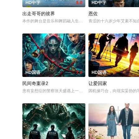
HD中字
5.0
HD中字
出走哥哥的彼界
恩佐
本作的舞台是音乐和舞蹈融入生活的冲绳。与母亲朱音、妹妹舞
青涩的十六岁少年艾素不知
HD国语
7.0
HD国语
民间奇案录2
让爱回家
患有妄想症的警察张天盛遇上一起离奇的神像杀人事件，勘案过程中
因机缘巧合，向现实妥协的