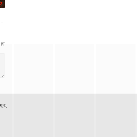
0
，一
儿子时被迫面对自己黑暗的过去。
恶灵潜藏，血腥诅咒悄然蔓延，修女们接连坠入死亡深渊；2025年万圣节狂欢
影评
爬虫