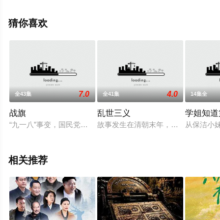
视剧，大结局剧情已揭晓（全20集），手机免费观看高清
未删减完整版电视剧全集就上飘花影院，更多相关信息可
猜你喜欢
移步至豆瓣电视剧、电视猫或剧情网等平台了解。
7.0
4.0
全43集
全41集
14集全
战旗
乱世三义
学姐知道
“九一八”事变，国民党撤出华北，国民党高级军官金戈（王雷 
故事发生在清朝末年，关外辽河的苍莽
从保洁小
相关推荐