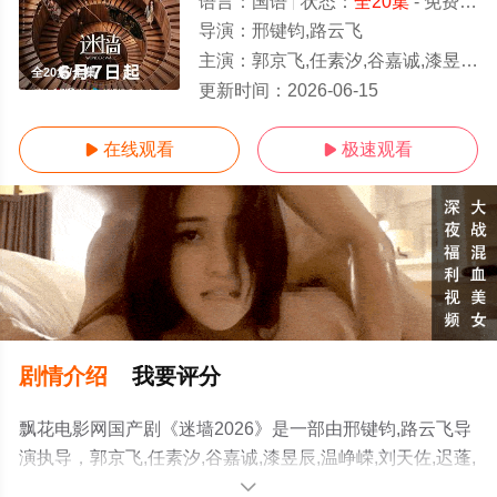
语言：
国语
状态：
全20集
- 免费在线播放
导演：
邢键钧,路云飞
主演：
郭京飞,任素汐,谷嘉诚,漆昱辰,温峥嵘,刘天佐,迟蓬,方芳,董博,朱袁员,王伯昭,郑楚一
全20集/全集
更新时间：
2026-06-15
在线观看
极速观看


剧情介绍
我要评分
飘花电影网国产剧《迷墙2026》是一部由邢键钧,路云飞导
演执导，郭京飞,任素汐,谷嘉诚,漆昱辰,温峥嵘,刘天佐,迟蓬,
方芳,董博,朱袁员,王伯昭,郑楚一等演员精彩演绎的大陆电
