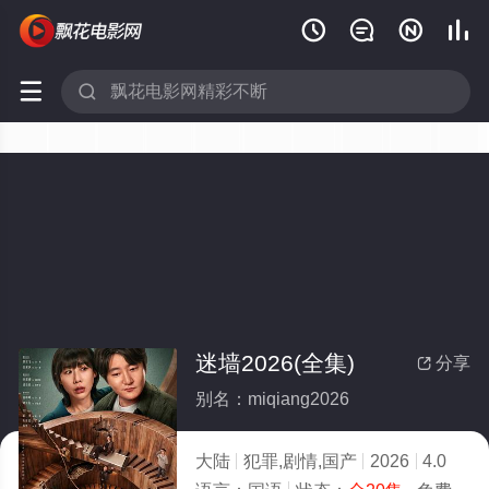






迷墙2026(全集)
分享

别名：miqiang2026
大陆
犯罪,剧情,国产
2026
4.0