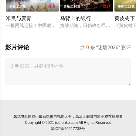
4.0
4.0
更新至17集
更新至10集
更新至19集
米良与麦青
马背上的银行
黄皮树下
一根网线连接了中国鹿鸣村和英国牛津，麦香通过视频向米良宣
抗战期间，日伪政府强行推广、使用由
《黄皮树
影片评论
共
0
条 “迷墙2026” 影评
飘花电影网
提供最新热播电视剧大全，高清无删减电影免费在线观看
Copyright © 2021 jsshenke.com All Rights Reserved
滇ICP备20217738号