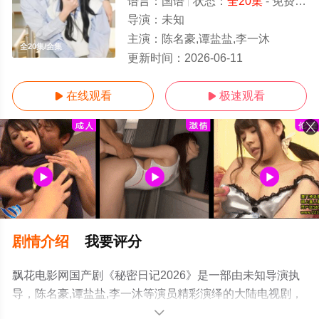
语言：
国语
状态：
全20集
- 免费在线播放
导演：
未知
主演：
陈名豪,谭盐盐,李一沐
全20集/全集
更新时间：
2026-06-11
在线观看
极速观看


剧情介绍
我要评分
飘花电影网国产剧《秘密日记2026》是一部由未知导演执
导，陈名豪,谭盐盐,李一沐等演员精彩演绎的大陆电视剧，
大结局剧情已揭晓（全20集），手机免费观看高清未删减
