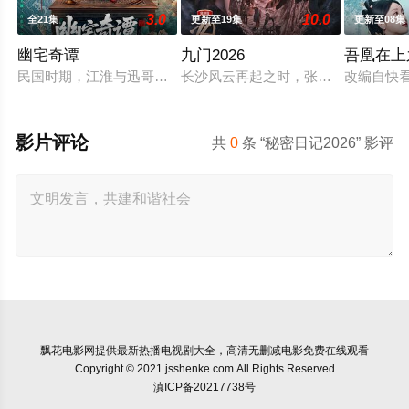
3.0
10.0
全21集
更新至19集
更新至08集
幽宅奇谭
九门2026
吾凰在上
民国时期，江淮与迅哥组成说书班子，偶遇“白天人住屋，晚上鬼
长沙风云再起之时，张启山（陈伟霆 
改编自快
影片评论
共
0
条 “秘密日记2026” 影评
飘花电影网
提供最新热播电视剧大全，高清无删减电影免费在线观看
Copyright © 2021 jsshenke.com All Rights Reserved
滇ICP备20217738号