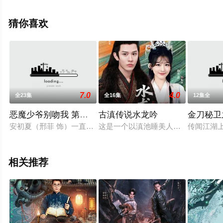
完整版电视剧全集就上飘花影院，更多相关信息可移步至
豆瓣电视剧、电视猫或剧情网等平台了解。
猜你喜欢
7.0
4.0
全23集
全16集
12集全
恶魔少爷别吻我 第一季
古滇传说水龙吟
金刀秘卫
安初夏（邢菲 饰）一直和母亲过着相依为命的生活，母亲的去世
这是一个以滇池睡美人传说为蓝本，
传闻江湖
相关推荐