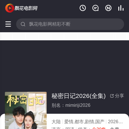






秘密日记2026(全集)
分享

别名：mimiriji2026
大陆
爱情,都市,剧情,国产
2026
10.