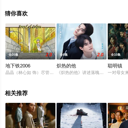
关信息可移步至豆瓣电视剧、电视猫或剧情网等平台了
解。
猜你喜欢
2.0
2.0
全20集
全8集
全10集
地下铁2006
炽热的他
聪明镇
晶晶（林心如 饰）尽管双目失明，但内心却十分明亮，乐观开朗
《炽热的他》讲述落魄音乐制作人周
一对母女
相关推荐