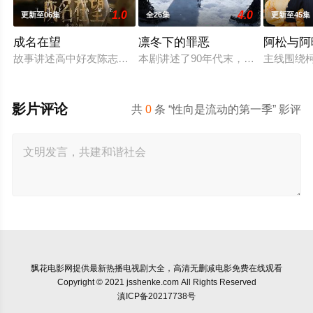
1.0
4.0
更新至06集
全26集
更新至45集
成名在望
凛冬下的罪恶
阿松与阿
故事讲述高中好友陈志伟（李国毅 饰）、罗冠豪（姚淳耀 饰）
本剧讲述了90年代末，怒河市刑侦支
主线围绕
影片评论
共
0
条 “性向是流动的第一季” 影评
飘花电影网
提供最新热播电视剧大全，高清无删减电影免费在线观看
Copyright © 2021 jsshenke.com All Rights Reserved
滇ICP备20217738号