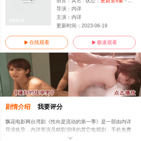
语言：
其它
状态：
更新至8集
- 免费在线播放
导演：
内详
主演：
内详
更新至8集
更新时间：
2023-06-19
在线观看
极速观看


剧情介绍
我要评分
飘花电影网台湾剧《性向是流动的第一季》是一部由内详
导演执导，内详等演员精彩演绎的其它电视剧，手机免费
观看高清未删减完整版电视剧全集就上飘花影院，更多相
