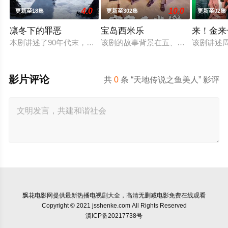
4.0
10.0
更新至18集
更新至302集
更新至02集
凛冬下的罪恶
宝岛西米乐
来！金来
本剧讲述了90年代末，怒河市刑侦支队在无普及监控、无DNA
该剧的故事背景在五、六○年代，是以
该剧讲述
影片评论
共
0
条 “天地传说之鱼美人” 影评
飘花电影网
提供最新热播电视剧大全，高清无删减电影免费在线观看
Copyright © 2021 jsshenke.com All Rights Reserved
滇ICP备20217738号