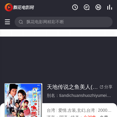






天地传说之鱼美人(全集)
分享

别名：tiandichuanshuozhiyumeiren
台湾
爱情,古装,玄幻,台湾
2000
4.0