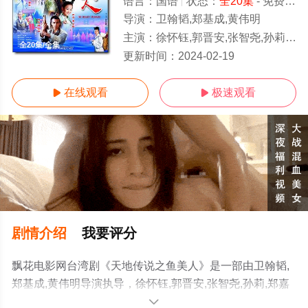
语言：
国语
状态：
全20集
- 免费在线播放
导演：
卫翰韬,郑基成,黄伟明
主演：
徐怀钰,郭晋安,张智尧,孙莉,郑嘉颖,梁家仁,何嘉文,杨明娜,刘牧,葛蕾,姜薏柔
全20集/全集
更新时间：
2024-02-19
在线观看
极速观看


剧情介绍
我要评分
飘花电影网台湾剧《天地传说之鱼美人》是一部由卫翰韬,
郑基成,黄伟明导演执导，徐怀钰,郭晋安,张智尧,孙莉,郑嘉
颖,梁家仁,何嘉文,杨明娜,刘牧,葛蕾,姜薏柔等演员精彩演绎
