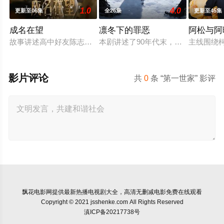
1.0
4.0
更新至06集
全26集
更新至45集
成名在望
凛冬下的罪恶
阿松与阿
故事讲述高中好友陈志伟（李国毅 饰）、罗冠豪（姚淳耀 饰）
本剧讲述了90年代末，怒河市刑侦支
主线围绕
影片评论
共
0
条 “第一世家” 影评
飘花电影网
提供最新热播电视剧大全，高清无删减电影免费在线观看
Copyright © 2021 jsshenke.com All Rights Reserved
滇ICP备20217738号