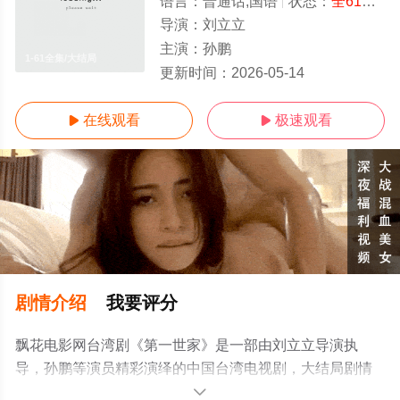
语言：
普通话,国语
状态：
全61集
-
导演：
刘立立
主演：
孙鹏
1-61全集/大结局
更新时间：
2026-05-14
在线观看
极速观看


剧情介绍
我要评分
飘花电影网台湾剧《第一世家》是一部由刘立立导演执
导，孙鹏等演员精彩演绎的中国台湾电视剧，大结局剧情
已揭晓（1-61全集），手机免费观看高清未删减完整版电
