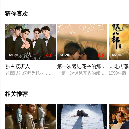
视剧全集就上飘花影院，更多相关信息可移步至豆瓣电视
剧、电视猫或剧情网等平台了解。
猜你喜欢
8.0
8.0
全12集
全12集
全20集
独占接班人
第一次遇见花香的那刻2
天龙八部1
首部以礼仪师为题材，描述胆小接班人遇上王牌礼仪师，展开铁
「第一次遇见花香的那刻」将推出第二
1990
相关推荐