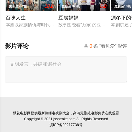
10.0
6.0
更新至252集
更新至163集
更新至18集
百味人生
豆腐妈妈
凛冬下的
本剧以家族情仇与时代情怀为主轴，剧情叙述一场突如其来的意外
故事围绕着“万家”的豆腐老店，因“
本剧讲述
影片评论
共
0
条 “看见爱” 影评
飘花电影网
提供最新热播电视剧大全，高清无删减电影免费在线观看
Copyright © 2021 jsshenke.com All Rights Reserved
滇ICP备20217738号