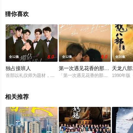
费观看高清未删减完整版电视剧全集就上飘花影院，更多
相关信息可移步至豆瓣电视剧、电视猫或剧情网等平台了
猜你喜欢
解。
8.0
8.0
全12集
全12集
全20集
独占接班人
第一次遇见花香的那刻2
天龙八部1
首部以礼仪师为题材，描述胆小接班人遇上王牌礼仪师，展开铁
「第一次遇见花香的那刻」将推出第二
1990
相关推荐