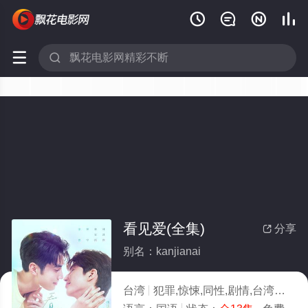






看见爱(全集)
分享

别名：kanjianai
台湾
犯罪,惊悚,同性,剧情,台湾
2024