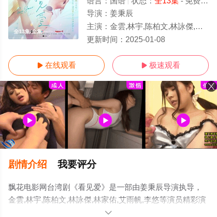
语言：
国语
状态：
全13集
- 免费在线播放
导演：
姜秉辰
主演：
金雲,林宇,陈柏文,林詠傑,林家佑,艾雨帆,李悠
全13集/全集
更新时间：
2025-01-08
在线观看
极速观看


剧情介绍
我要评分
飘花电影网台湾剧《看见爱》是一部由姜秉辰导演执导，
金雲,林宇,陈柏文,林詠傑,林家佑,艾雨帆,李悠等演员精彩演
绎的台湾电视剧，大结局剧情已揭晓（全13集），手机免
