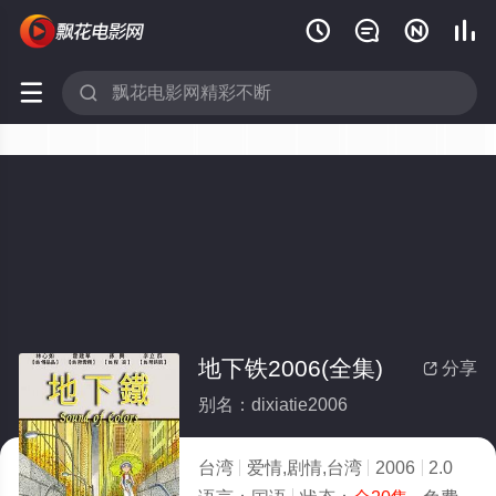






地下铁2006(全集)
分享

别名：dixiatie2006
台湾
爱情,剧情,台湾
2006
2.0