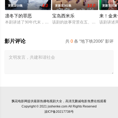
4.0
10.0
更新至18集
更新至302集
更新至02集
凛冬下的罪恶
宝岛西米乐
来！金来
本剧讲述了90年代末，怒河市刑侦支队在无普及监控、无DNA
该剧的故事背景在五、六○年代，是以
该剧讲述
影片评论
共
0
条 “地下铁2006” 影评
飘花电影网
提供最新热播电视剧大全，高清无删减电影免费在线观看
Copyright © 2021 jsshenke.com All Rights Reserved
滇ICP备20217738号