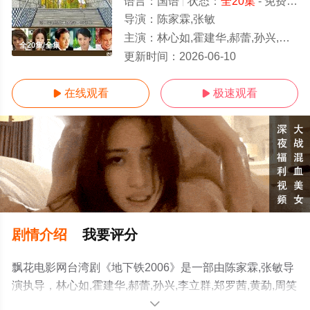
语言：
国语
状态：
全20集
- 免费在线播放
导演：
陈家霖,张敏
主演：
林心如,霍建华,郝蕾,孙兴,李立群,郑罗茜,黄勐,周笑莉,蒋冰,张茜
全20集/全集
更新时间：
2026-06-10
在线观看
极速观看


剧情介绍
我要评分
飘花电影网台湾剧《地下铁2006》是一部由陈家霖,张敏导
演执导，林心如,霍建华,郝蕾,孙兴,李立群,郑罗茜,黄勐,周笑
莉,蒋冰,张茜等演员精彩演绎的台湾电视剧，大结局剧情已
