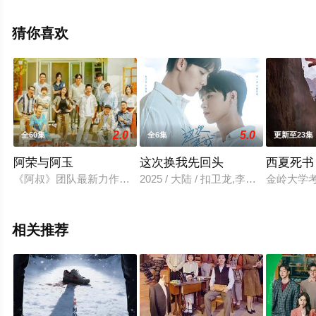
揭晓（全20集），手机免费观看高清未删减完整版电视剧
全集就上飘花影院，更多相关信息可移步至豆瓣电视剧、
猜你喜欢
电视猫或剧情网等平台了解。
2.0
5.0
全60集
全6集
更新至23集
阿荣与阿玉
这次换我先回头
西夏死书
《阿叔》团队最新力作，讲述一家老照相馆的故事。在海口的慧
2025 / 大陆 / 扣卫龙,李一沐
金岭大学
相关推荐